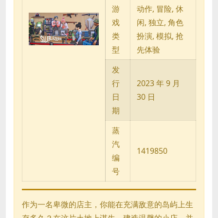
游
动作, 冒险, 休
戏
闲, 独立, 角色
类
扮演, 模拟, 抢
型
先体验
发
行
2023 年 9 月
日
30 日
期
蒸
汽
1419850
编
号
作为一名卑微的店主，你能在充满敌意的岛屿上生
存多久？在这片土地上谋生，建造温馨的小店，并