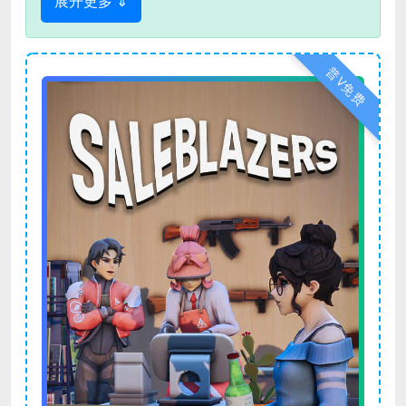
展开更多 ⇓
普V免费