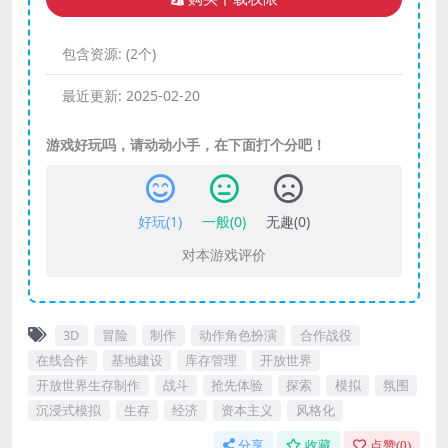
包含资源:
(2个)
最近更新:
2025-02-20
游戏好玩吗，请动动小手，在下面打个分吧！
好玩(
1
)
一般(
0
)
无趣(
0
)
对本游戏评价
3D
冒险
制作
动作角色扮演
合作战役
在线合作
基地建设
库存管理
开放世界
开放世界生存制作
战斗
抢先体验
探索
模拟
氛围
沉浸式模拟
生存
经济
资本主义
风格化
分享
收藏
点赞(
0
)