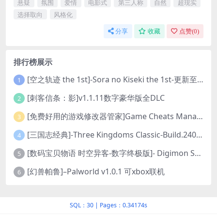
悬疑
氛围
爱情
电影式
第三人称
自然
超现实
选择取向
风格化
分享
收藏
点赞(
0
)
排行榜展示
[空之轨迹 the 1st]-Sora no Kiseki the 1st-更新至v1.06.4-全DLC
1
[刺客信条：影]v1.1.11数字豪华版全DLC
2
[免费好用的游戏修改器管家]Game Cheats Manager
3
[三国志经典]-Three Kingdoms Classic-Build.24048091-v1.0.0+5
4
[数码宝贝物语 时空异客-数字终极版]- Digimon Story Time Stranger-Build.23514637
5
[幻兽帕鲁]–Palworld v1.0.1 可xbox联机
6
SQL：30
|
Pages：0.34174s