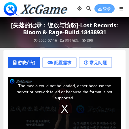
登录
[失落的记录：绽放与愤怒]-Lost Records:
Bloom & Rage-Build.18438931
2025-07-16
冒险游戏
390
游戏介绍
配置需求
常见问题
T
h
The media could not be loaded, either because the
i
server or network failed or because the format is not
s
supported.
i
s
a
m
o
d