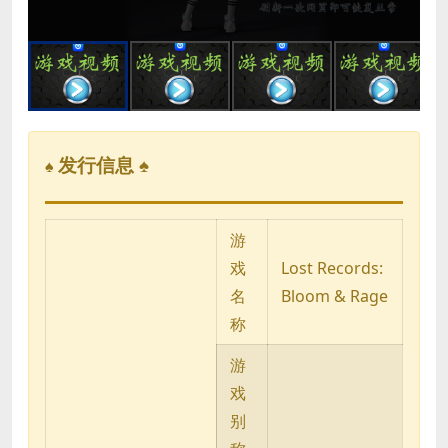
a
l
w
i
n
d
o
w
.
发行信息 ♠
♠
游
戏
Lost Records:
名
Bloom & Rage
称
游
戏
别