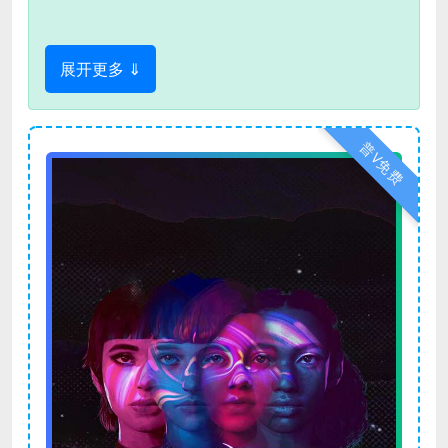
展开更多 ⇓
普V免费