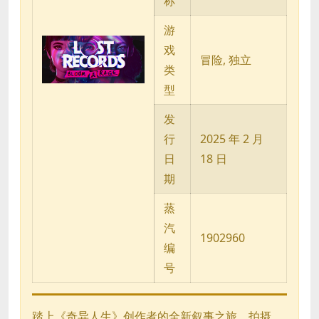
称
游
戏
冒险, 独立
类
型
发
行
2025 年 2 月
日
18 日
期
蒸
汽
1902960
编
号
踏上《奇异人生》创作者的全新叙事之旅。拍摄