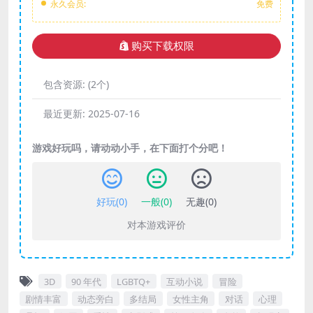
永久会员:
免费
购买下载权限
包含资源:
(2个)
最近更新:
2025-07-16
游戏好玩吗，请动动小手，在下面打个分吧！
好玩(
0
)
一般(
0
)
无趣(
0
)
对本游戏评价
3D
90 年代
LGBTQ+
互动小说
冒险
剧情丰富
动态旁白
多结局
女性主角
对话
心理