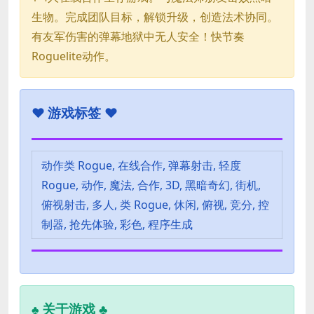
生物。完成团队目标，解锁升级，创造法术协同。
有友军伤害的弹幕地狱中无人安全！快节奏
Roguelite动作。
♥
游戏标签 ♥
动作类 Rogue, 在线合作, 弹幕射击, 轻度
Rogue, 动作, 魔法, 合作, 3D, 黑暗奇幻, 街机,
俯视射击, 多人, 类 Rogue, 休闲, 俯视, 竞分, 控
制器, 抢先体验, 彩色, 程序生成
关于游戏 ♣
♣