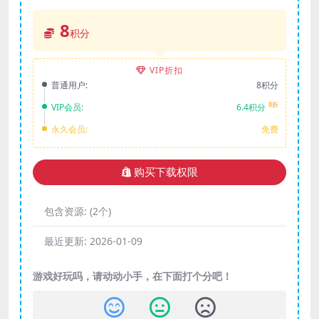
8
积分
VIP折扣
普通用户:
8积分
8折
VIP会员:
6.4积分
永久会员:
免费
购买下载权限
包含资源:
(2个)
最近更新:
2026-01-09
游戏好玩吗，请动动小手，在下面打个分吧！