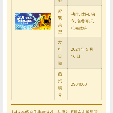
称
游
动作, 休闲, 独
戏
立, 免费开玩,
类
抢先体验
型
发
行
2024 年 9 月
日
16 日
期
蒸
汽
2904000
编
号
1-4人在线合作生存游戏。与魔法师朋友击败黑暗