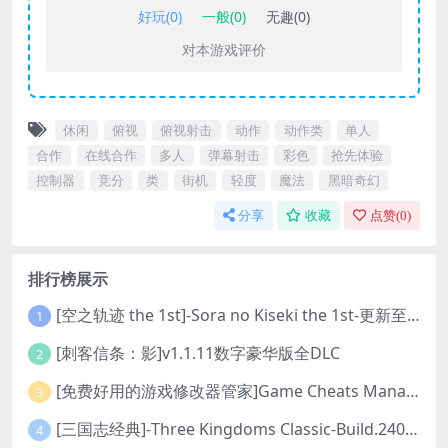
好玩(
0
)
一般(
0
)
无趣(
0
)
对本游戏评价
休闲
俯视
俯视射击
动作
动作类
单人
合作
在线合作
多人
弹幕射击
彩色
抢先体验
控制器
竞分
类
街机
轻度
魔法
黑暗奇幻
分享
收藏
点赞(
0
)
排行榜展示
[空之轨迹 the 1st]-Sora no Kiseki the 1st-更新至v1.06.4-全DLC
1
[刺客信条：影]v1.1.11数字豪华版全DLC
2
[免费好用的游戏修改器管家]Game Cheats Manager
3
[三国志经典]-Three Kingdoms Classic-Build.24048091-v1.0.0+5
4