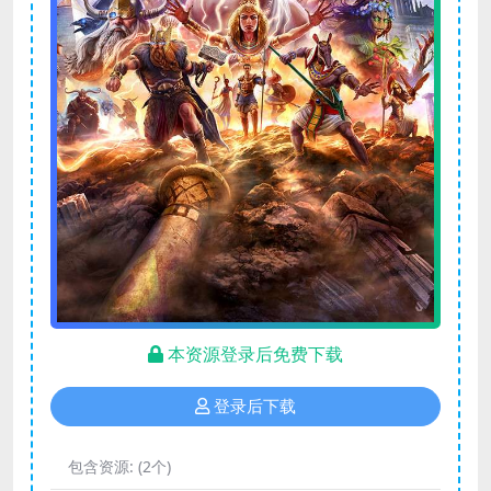
本资源登录后免费下载
登录后下载
包含资源:
(2个)