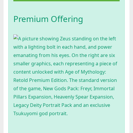
Premium Offering