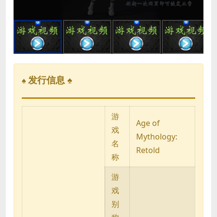
发行信息 ♠
♠
游
Age of
戏
Mythology:
名
Retold
称
游
戏
别