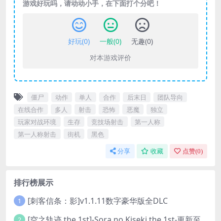
游戏好玩吗，请动动小手，在下面打个分吧！
好玩(
0
)
一般(
0
)
无趣(
0
)
对本游戏评价
僵尸
动作
单人
合作
后末日
团队导向
在线合作
多人
射击
恐怖
恶魔
独立
玩家对战环境
生存
竞技场射击
第一人称
第一人称射击
街机
黑色
分享
收藏
点赞(
0
)
排行榜展示
[刺客信条：影]v1.1.11数字豪华版全DLC
1
[空之轨迹 the 1st]-Sora no Kiseki the 1st-更新至v1.06.4-全DLC
2