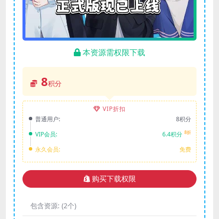
本资源需权限下载
8
积分
VIP折扣
普通用户:
8积分
8折
VIP会员:
6.4积分
永久会员:
免费
购买下载权限
包含资源:
(2个)