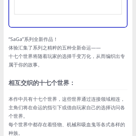
需要 64 位处理器和操作系统
需要 64 位处理器和操作系统
“SaGa”系列全新作品！
操作系统:
操作系统:
Windows® 10 /
Windows® 10 /
Windows® 11 64-bit
Windows® 11 64-bit
体验汇集了系列之精粹的五种全新命运——
处理器:
处理器:
AMD Ryzen™ 3 1200 /
AMD Ryzen™ 3 1300X /
十七个世界将随着玩家的选择千变万化，从而编织出专
Intel® Core™ i3-3210
Intel® Core™ i5-6400
最低
属于你的故事。
推荐
内存:
内存:
8 GB RAM
8 GB RAM
配置
配置
显卡:
显卡:
AMD Radeon™ RX 460 /
AMD Radeon™ RX 470 /
NVIDIA® GeForce® GTX 750
Intel® Arc™ A380 / NVIDIA®
相互交织的十七个世界：
DirectX 版本:
GeForce® GTX 960
11
存储空间:
DirectX 版本:
需要 10 GB 可用空间
11
本作中共有十七个世界，这些世界通过连接领域相连，
附注事项:
存储空间:
30FPS @ 1280×720
需要 10 GB 可用空间
主角们将在命运的指引下或借由玩家自己的选择访问各
附注事项:
60FPS @ 1920×1080
个世界。
每个世界中都存在着怪物、机械和吸血鬼等各式各样的
种族。