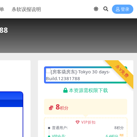
单
杀软误报说明
登录
88
永V免费
本资源需权限下载
8
积分
VIP折扣
普通用户:
8积分
8折
VIP会员:
6.4积分