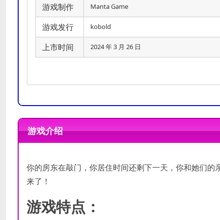
游戏制作
Manta Game
游戏发行
kobold
上市时间
2024 年 3 月 26 日
需要 64 位处理器和操作系统
需要 64 位处理器和操作系统
操作系统 *:
操作系统 *:
Windows 7 SP1 o
Windows 7 SP1 o
游戏介绍
处理器:
处理器:
Intel Core i3
Intel Core i5
最低配置
推荐配置
内存:
内存:
4 GB RAM
8 GB RAM
显卡:
显卡:
Graphics card with DX11
Graphics card with DX11
你的房东在敲门，你居住时间还剩下一天，你和她们的
DirectX 版本:
DirectX 版本:
11
11
来了！
存储空间:
存储空间:
需要 2 GB 可用空间
需要 4 GB 可用空
游戏特点：