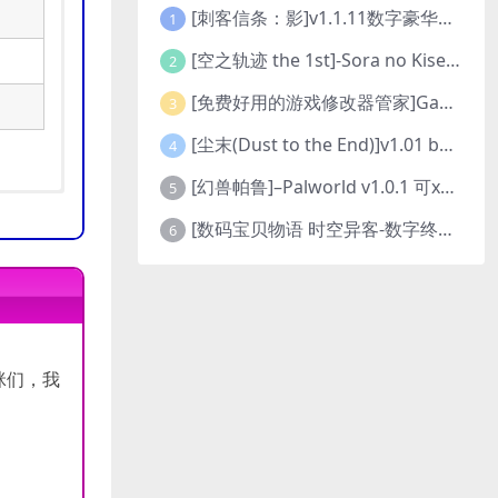
[刺客信条：影]v1.1.11数字豪华版全DLC
1
[空之轨迹 the 1st]-Sora no Kiseki the 1st-更新至v1.06.4-全DLC
2
[免费好用的游戏修改器管家]Game Cheats Manager
3
[尘末(Dust to the End)]v1.01 build9321107
4
[幻兽帕鲁]–Palworld v1.0.1 可xbox联机
5
[数码宝贝物语 时空异客-数字终极版]- Digimon Story Time Stranger-Build.23514637
6
咪们，我