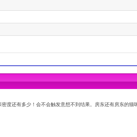
r newer
r newer
 capabilities
 capabilities
亲密度还有多少！会不会触发意想不到结果。房东还有房东的猫
间