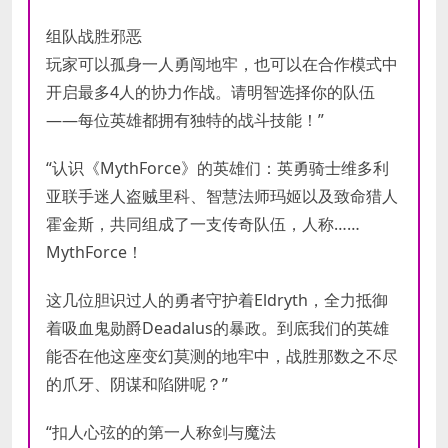
组队战胜邪恶
玩家可以孤身一人勇闯地牢，也可以在合作模式中
开启最多4人的协力作战。请明智选择你的队伍
——每位英雄都拥有独特的战斗技能！”
“认识《MythForce》的英雄们：英勇骑士维多利
亚联手迷人盗贼里科、智慧法师玛姬以及致命猎人
霍金斯，共同组成了一支传奇队伍，人称……
MythForce！
这几位胆识过人的勇者守护着Eldryth，全力抵御
着吸血鬼勋爵Deadalus的暴政。到底我们的英雄
能否在他这座变幻莫测的地牢中，战胜那数之不尽
的爪牙、阴谋和陷阱呢？”
“扣人心弦的的第一人称剑与魔法