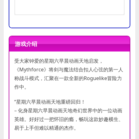
需要 64 位处理器和操作系统
需要 64 位处理器和操作系统
操作系统:
操作系统:
Windows® 10 64-bit
Windows® 10 64-bit
游戏介绍
处理器:
处理器:
Intel® Core™ i5-8400 or
Intel® Core™ i7-8700K or
AMD Ryzen 3 3300X
AMD Ryzen 5 3600X
受大家钟爱的星期六早晨动画天地启发，
内存:
内存:
8 GB RAM
16 GB RAM
显卡:
显卡:
NVIDIA® GeForce® GTX
NVIDIA® GeForce® GTX
《Mythforce》将剑与魔法结合扣人心弦的第一人
1050 or AMD Radeon RX 560
1080 or AMD RX 5600 XT
称战斗模式，汇聚在一款全新的Roguelike冒险力
最低
推荐
DirectX 版本:
DirectX 版本:
11
11
作中。
配置
配置
网络:
网络:
宽带互联网连接
宽带互联网连接
存储空间:
存储空间:
需要 12 GB 可用空间
需要 12 GB 可用空间
“星期六早晨动画天地重磅回归！
声卡:
声卡:
Windows Compatible Audio
Windows Compatible Audio
– 化身星期六早晨动画天地奇幻世界中的一位动画
Device
Device
附注事项:
附注事项:
EOS (Epic Online
EOS (Epic Online
英雄。好好过一把怀旧的瘾，畅玩这款妙趣横生、
Services) required for
Services) required for
易于上手但难以精通的杰作。
multiplayer.
multiplayer.
SSD storage
SSD storage