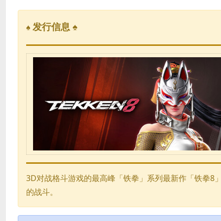
发行信息 ♠
♠
3D对战格斗游戏的最高峰「铁拳」系列最新作「铁拳8」
的战斗。