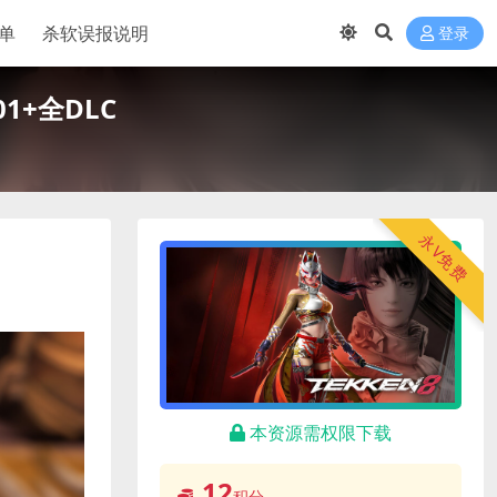
单
杀软误报说明
登录
.01+全DLC
永V免费
本资源需权限下载
12
积分