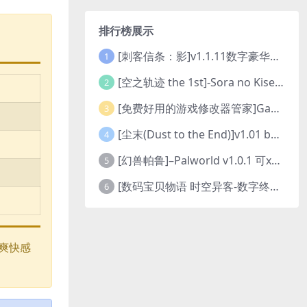
排行榜展示
[刺客信条：影]v1.1.11数字豪华版全DLC
1
[空之轨迹 the 1st]-Sora no Kiseki the 1st-更新至v1.06.4-全DLC
2
[免费好用的游戏修改器管家]Game Cheats Manager
3
[尘末(Dust to the End)]v1.01 build9321107
4
[幻兽帕鲁]–Palworld v1.0.1 可xbox联机
5
[数码宝贝物语 时空异客-数字终极版]- Digimon Story Time Stranger-Build.23514637
6
爽快感