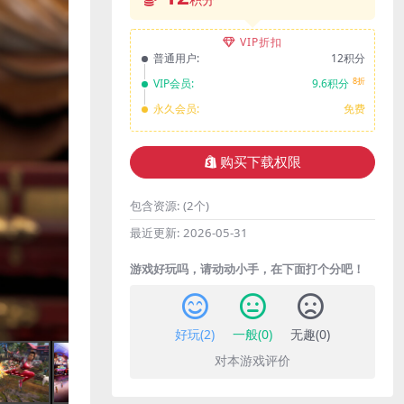
VIP折扣
普通用户:
12积分
8折
VIP会员:
9.6积分
永久会员:
免费
购买下载权限
包含资源:
(2个)
最近更新:
2026-05-31
游戏好玩吗，请动动小手，在下面打个分吧！
好玩(
2
)
一般(
0
)
无趣(
0
)
对本游戏评价