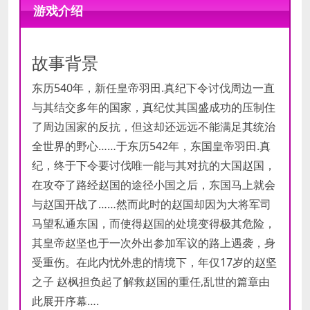
配置
10
游戏介绍
处理器:
Intel Core Duo E6600 @
2.4GHz
最低
内存:
4 GB RAM
配置
故事背景
显卡:
Intel 4400 / Nvidia GeForce
GT 8800 / AMD Radeon HD 4650
东历540年，新任皇帝羽田.真纪下令讨伐周边一直
DirectX 版本:
9.0
与其结交多年的国家，真纪仗其国盛成功的压制住
存储空间:
需要 4 GB 可用空间
了周边国家的反抗，但这却还远远不能满足其统治
全世界的野心……于东历542年，东国皇帝羽田.真
纪，终于下令要讨伐唯一能与其对抗的大国赵国，
在攻夺了路经赵国的途径小国之后，东国马上就会
与赵国开战了……然而此时的赵国却因为大将军司
马望私通东国，而使得赵国的处境变得极其危险，
其皇帝赵坚也于一次外出参加军议的路上遇袭，身
受重伤。在此内忧外患的情境下，年仅17岁的赵坚
之子 赵枫担负起了解救赵国的重任,乱世的篇章由
此展开序幕….