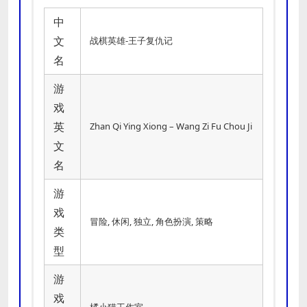
中
文
战棋英雄-王子复仇记
名
游
戏
英
Zhan Qi Ying Xiong – Wang Zi Fu Chou Ji
文
名
游
戏
冒险, 休闲, 独立, 角色扮演, 策略
类
型
游
戏
橘小猫工作室