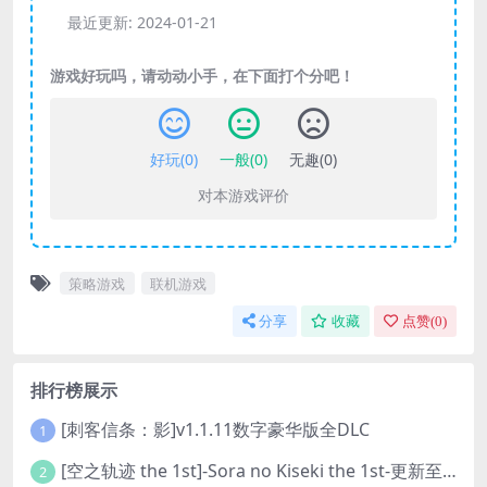
最近更新:
2024-01-21
游戏好玩吗，请动动小手，在下面打个分吧！
好玩(
0
)
一般(
0
)
无趣(
0
)
对本游戏评价
策略游戏
联机游戏
分享
收藏
点赞(
0
)
排行榜展示
[刺客信条：影]v1.1.11数字豪华版全DLC
1
[空之轨迹 the 1st]-Sora no Kiseki the 1st-更新至v1.06.4-全DLC
2