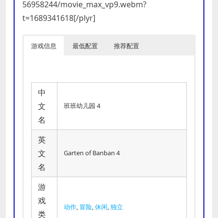
56958244/movie_max_vp9.webm?
t=1689341618[/plyr]
游戏信息
最低配置
推荐配置
中
文
班班幼儿园 4
名
英
文
Garten of Banban 4
名
游
戏
动作
,
冒险
,
休闲
,
独立
类