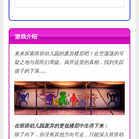
推荐
操作系统:
Windows 7 64-bit
配置
处理器:
2.5 GHz Quad-core Intel
游戏介绍
or AMD processor
最低
显卡:
DirectX 11 or 12 compatible
来来探索班班幼儿园的废弃楼层吧！在空荡荡的可
配置
graphics card
附注事项:
There are settings to
疑之地与居民们周旋。揭开这里的真相，找到失踪
change the graphics setting for
孩子的下落……
lower end devices
在班班幼儿园废弃的更低楼层中生存下来：
除了向下，你没有其他方向可走，只能深入班班幼