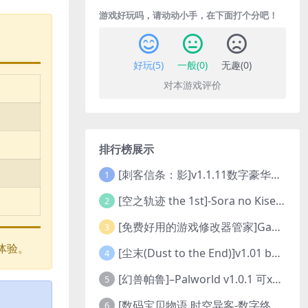
游戏好玩吗，请动动小手，在下面打个分吧！
好玩(
5
)
一般(
0
)
无趣(
0
)
对本游戏评价
排行榜展示
[刺客信条：影]v1.1.11数字豪华版全DLC
1
[空之轨迹 the 1st]-Sora no Kiseki the 1st-更新至v1.06.4-全DLC
2
[免费好用的游戏修改器管家]Game Cheats Manager
3
体验。
[尘末(Dust to the End)]v1.01 build9321107
4
[幻兽帕鲁]–Palworld v1.0.1 可xbox联机
5
[数码宝贝物语 时空异客-数字终极版]- Digimon Story Time Stranger-Build.23514637
6