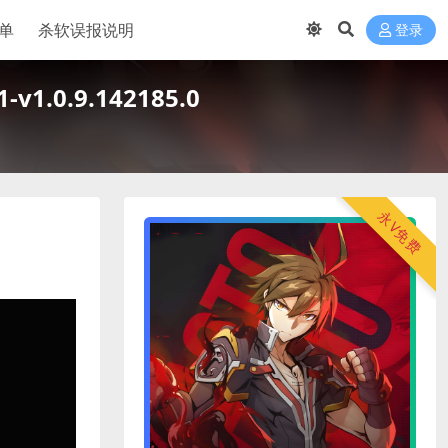
单
杀软误报说明
登录
-v1.0.9.142185.0
永V免费