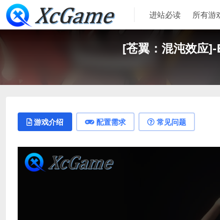
进站必读
所有游
[苍翼：混沌效应]-BlazB
游戏介绍
配置需求
常见问题