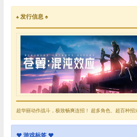
发行信息 ♠
♠
超华丽动作战斗，极致畅爽连招！ 超多角色、超百种招
♥
游戏标签 ♥