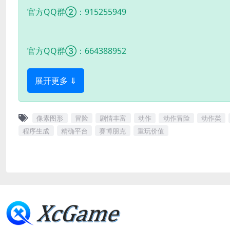
官方QQ群②：915255949
官方QQ群③：664388952
展开更多 ⇓
像素图形
冒险
剧情丰富
动作
动作冒险
动作类
程序生成
精确平台
赛博朋克
重玩价值