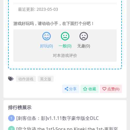
最近更新:
2023-05-03
游戏好玩吗，请动动小手，在下面打个分吧！
好玩(
0
)
一般(
0
)
无趣(
0
)
对本游戏评价
动作游戏
英文版
分享
收藏
点赞(
0
)
排行榜展示
[刺客信条：影]v1.1.11数字豪华版全DLC
1
[空之轨迹 the 1st]-Sora no Kiseki the 1st-更新至v1.06.4-全DLC
2