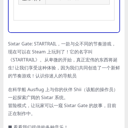
操作系统:
操作系统:
Windows 10
Windows 10
Sixtar Gate: STARTRAIL，一款与众不同的节奏游戏，
处理器:
处理器:
Intel Core 2 Duo E6750 |
Intel Core 2 Quad Q9400 |
AMD Athlon 64 X2 6400+
AMD Phenom II X3 720
现在可以在 Steam 上玩到了！它的名字叫
最低
内存:
内存:
4 GB RAM
4 GB RAM
《STARTRAIL》。从卑微的开始，真正宏伟的东西将诞
推荐
配置
显卡:
显卡:
Nvidia GeForce GT 320, 1 GB
Nvidia GeForce 9800 GTX,
配置
生! 让我们享受这种体验，因为我们共同创造了一个新鲜
| AMD Radeon HD 6670, 1 GB
512 MB | AMD Radeon HD 4870,
的节奏游戏！认识你迷人的导航员
DirectX 版本:
512 MB
11
存储空间:
DirectX 版本:
需要 3 GB 可用空间
11
在科学船 Ausflug 上与你的伙伴 Shii（该船的操作员）
存储空间:
需要 3 GB 可用空间
一起探索广阔的 Sixtar 系统。
冒险模式，让玩家可以一窥 Sixtar Gate 的故事，目前
正在制作中。
■ 看看我们提供的各种音乐！