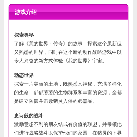
需要 64 位处理器和操作系统
需要 64 位处理器和操作系统
操作系统:
操作系统:
Windows 10 (May 2020
Windows 10 (May 2020
游戏介绍
Update or higher) or Windows 11
Update or higher) or Windows 11
处理器:
处理器:
Core i5 2.8GHz or
Core i5 3.4GHz or
equivalent
equivalent
探索奥秘
内存:
内存:
8 GB RAM
8 GB RAM
了解《我的世界：传奇》的故事，探索这个虽新但
最低
推荐
显卡:
显卡:
NVIDIA GeForce GTX 780 or
NVIDIA GTX 1060 or AMD
配置
配置
AMD Radeon 285 or Intel HD 520
Radeon 580
又熟悉的世界，同时在这个新的动作战略游戏中以
or equivalent DX12 GPU
DirectX 版本:
12
令人兴奋的新方式体验《我的世界》宇宙。
DirectX 版本:
网络:
宽带互联网连接
12
存储空间:
存储空间:
需要 24 GB 可用空间
需要 24 GB 可用空间
动态世界
附注事项:
附注事项:
Performance increases
Performance increases
探索一片美丽的土地，既熟悉又神秘，充满多样化
with higher-end systems. Not
with higher-end systems. Not
的生命、郁郁葱葱的生物群系和丰富的资源，全都
supported on Windows 10S.
supported on Windows 10S.
是建立防御并击败猪灵入侵的必需品。
史诗般的战斗
激励意想不到的朋友结成有价值的联盟，并带领他
们进行战略战斗以保护他们的家园。在猪灵的下界