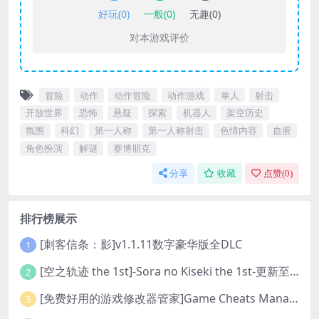
好玩(
0
)
一般(
0
)
无趣(
0
)
对本游戏评价
冒险
动作
动作冒险
动作游戏
单人
射击
开放世界
恐怖
悬疑
探索
机器人
架空历史
氛围
科幻
第一人称
第一人称射击
色情内容
血腥
角色扮演
解谜
赛博朋克
分享
收藏
点赞(
0
)
排行榜展示
[刺客信条：影]v1.1.11数字豪华版全DLC
1
[空之轨迹 the 1st]-Sora no Kiseki the 1st-更新至v1.06.4-全DLC
2
[免费好用的游戏修改器管家]Game Cheats Manager
3