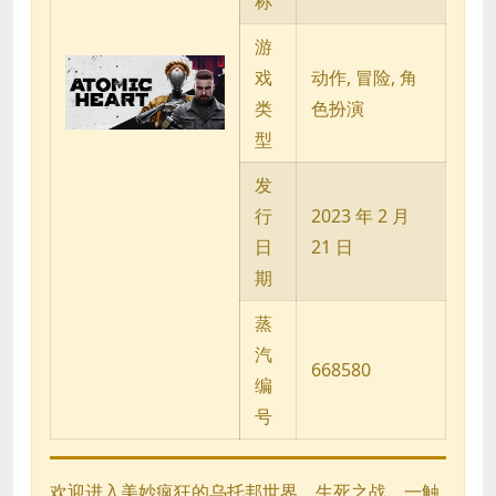
称
游
戏
动作, 冒险, 角
类
色扮演
型
发
行
2023 年 2 月
日
21 日
期
蒸
汽
668580
编
号
欢迎进入美妙疯狂的乌托邦世界。生死之战，一触