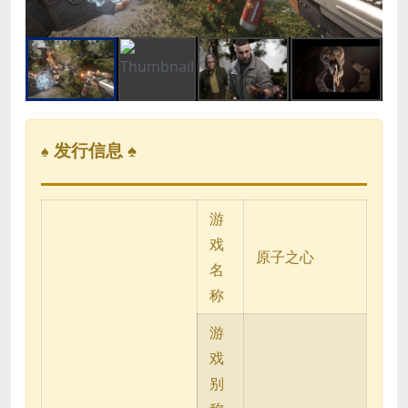
发行信息 ♠
♠
游
戏
原子之心
名
称
游
戏
别