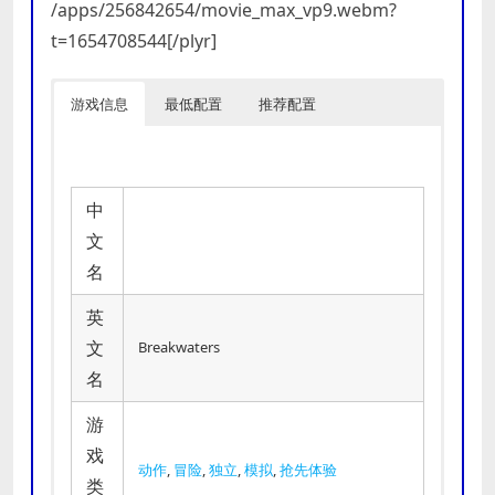
/apps/256842654/movie_max_vp9.webm?
t=1654708544[/plyr]
游戏信息
最低配置
推荐配置
中
文
名
英
文
Breakwaters
名
游
戏
动作
,
冒险
,
独立
,
模拟
,
抢先体验
类