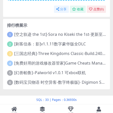
分享
收藏
点赞(
0
)
排行榜展示
[空之轨迹 the 1st]-Sora no Kiseki the 1st-更新至v1.06.4-全DLC
1
[刺客信条：影]v1.1.11数字豪华版全DLC
2
[三国志经典]-Three Kingdoms Classic-Build.24048091-v1.0.0+5
3
[免费好用的游戏修改器管家]Game Cheats Manager
4
[幻兽帕鲁]–Palworld v1.0.1 可xbox联机
5
[数码宝贝物语 时空异客-数字终极版]- Digimon Story Time Stranger-Build.23514637
6
SQL：33
|
Pages：0.36930s