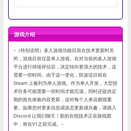
需要 64 位处理器和操作系统
需要 64 位处理器和操作系统
操作系统:
操作系统:
win10
win10
游戏介绍
处理器:
处理器:
2.8g+ 4+ cores
Faster is better
内存:
内存:
8 GB RAM
16 GB RAM
推荐
–（特别说明）多人游戏功能目前在技术更新时关
最低
显卡:
显卡:
Geforce 970 (4 gigs ram) /
Geforce 2070 / 5700XT
配置
配置
RX580
存储空间:
需要 4 GB 可用空间
闭，游戏目前仅是单人游戏。在对当前的多人游戏
存储空间:
附注事项:
需要 4 GB 可用空间
Win7 is not currently
平台进行持续评估后，决定转向更强大的技术，这
附注事项:
supported due to OS
Win7 is not currently
需要一些时间。由于这一变化，防波堤目前在
supported due to OS
compatability issues
Steam 上被列为单人游戏。作为单人开发，大型技
compatability issues
术任务可能需要一些时间才能完成，同时还提供定
期的抢先体验内容更新，这对每个人来说都很重
要。如果您对更多信息或状态更新感兴趣，请跳入
Discord 让我们聊天！新的在线技术正在路线图
中，将在V1之前完成。–