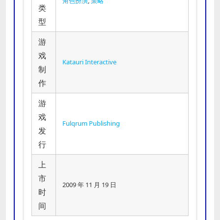
角色扮演
,
策略
类
型
游
戏
Katauri Interactive
制
作
游
戏
Fulqrum Publishing
发
行
上
市
2009 年 11 月 19 日
时
间