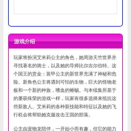
操作系统：
操作系统：
Windows XP/Vista
Windows XP/Vista
处理器：
处理器：
2.6GHz
3 GHz
游戏介绍
内存：
内存：
1GB
2 GB
最低
推荐
图形显卡：
图形显卡：
nVidia GeForce 6600 带
nVidia GeForce 7950GT
配置
配置
玩家将扮演艾米莉公主的角色，她周游天竺世界并
有 128 MB 显存或同等 ATI 显卡
带有 512 MB 显存或同等 ATI 显卡
硬盘：
硬盘：
5.5 GB 可用空间
5.5 GB 可用空间
寻找著名的骑士，以及她的导师比尔吉尔伯特。这
声卡：
声卡：
DirectX-兼容声卡
DirectX-兼容声卡
个国王的赏金：装甲公主的新世界充满了神秘和危
险。新角色公主将遇到可怕的生物，巨大的怪物老
板和一个新的种族，嗜血的蜥蜴。与本续集所基于
的屡获殊荣的游戏一样，玩家有很多选择来抵抗这
些新敌人。艾米莉的各种新技能和特征以及她的飞
行机会将帮助她克服攻击王国的部落。
公主由宠物龙陪伴，一开始小而有趣，但它的能力