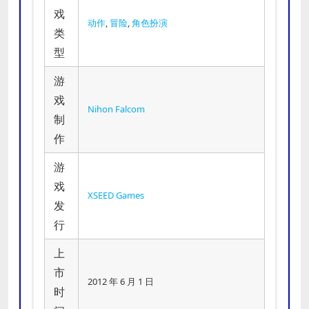
戏
动作
,
冒险
,
角色扮演
类
型
游
戏
Nihon Falcom
制
作
游
戏
XSEED Games
发
行
上
市
2012 年 6 月 1 日
时