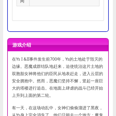
间
MINIMUM:
OS:
XP, Vista, 7, 64-bit compatible
Processor:
Pentium4 / 1.3 GHz or
游戏介绍
OS:
XP
higher
Processor:
Pentium III / 1
Memory:
1 GB RAM
GHz
在Ys I &II事件发生前700年，Ys的土地处于毁灭的
Graphics:
64 MB VRAM, 3D
推荐
Memory:
1 GB RAM
accelerator compatible w/ DirectX
边缘。恶魔成群结队地赶来，迫使统治这片土地的
最低
配置
Graphics:
64 MB VRAM, 3D
9.0c
双胞胎女神将他们的臣民从地表赶走，进入云层的
配置
accelerator compatible w/
DirectX®:
9.0c
安全拥抱中。然而，恶魔们坚持不懈，竖起一座巨
DirectX 9.0c
Hard Drive:
2 GB HD space
大的塔楼进行追击。在地面上肆虐的战斗已经开始
DirectX®:
9.0c
Sound:
Compatible with DirectX
Hard Drive:
2 GB HD space
上升到上面的第二轮。
9.0c
Sound:
Compatible with
DirectX 9.0c
有一天，在这场动乱中，女神们偷偷溜进了黑夜，
从Ys身上完全消失了。他们只能去一个地方：魔鬼