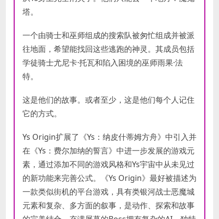
塔。
一个由骑士和巫师组成的搜索队被匆忙组成并被派
往地面，希望能找回这些逃跑的神灵。其成员包括
学徒骑士尤尼卡·托瓦和陷入困境的巫师雨果·法
特。
这是他们的故事。或者至少，这是他们每个人记住
它的方式。
Ys Origin扩展了《Ys：纳皮什蒂姆方舟》中引入并
在《Ys：费尔加纳的誓言》中进一步发展的游戏元
素，通过添加不同的游戏风格和Ys宇宙中从未见过
的新功能来完善公式。《Ys Origin》最好被描述为
一款类似街机的平台游戏，具有类银河战士恶魔城
元素和复杂、多方面的叙事，是动作、探索和故事
的完美结合。充满屏幕的Boss拥有复杂的AI，独特