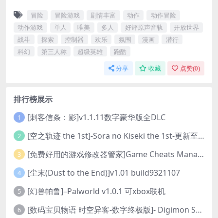
冒险
冒险游戏
剧情丰富
动作
动作冒险
动作游戏
单人
唯美
多人
好评原声音轨
开放世界
战斗
探索
控制器
欢乐
氛围
漫画
潜行
科幻
第三人称
超级英雄
跑酷
分享
收藏
点赞(
0
)
排行榜展示
[刺客信条：影]v1.1.11数字豪华版全DLC
1
[空之轨迹 the 1st]-Sora no Kiseki the 1st-更新至v1.06.4-全DLC
2
[免费好用的游戏修改器管家]Game Cheats Manager
3
[尘末(Dust to the End)]v1.01 build9321107
4
[幻兽帕鲁]–Palworld v1.0.1 可xbox联机
5
[数码宝贝物语 时空异客-数字终极版]- Digimon Story Time Stranger-Build.23514637
6