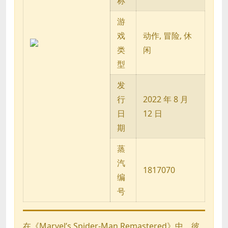
称
游
戏
动作, 冒险, 休
类
闲
型
发
行
2022 年 8 月
日
12 日
期
蒸
汽
1817070
编
号
在《Marvel’s Spider-Man Remastered》中，彼