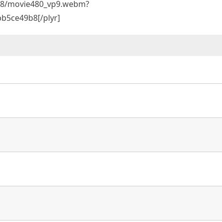
668/movie480_vp9.webm?
b5ce49b8[/plyr]