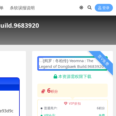
单
杀软误报说明
登录
uild.9683920
普V免费
本资源需权限下载
6
积分
VIP折扣
普通用户:
6积分
fe93d9c
VIP会员:
免费