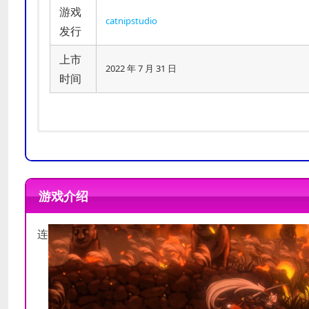
游戏
catnipstudio
发行
上市
2022 年 7 月 31 日
时间
需要 64 位处理器和操作系统
需要 64 位处理器和操作系统
操作系统:
操作系统:
Window 7
Windows 10
游戏介绍
处理器:
处理器:
Intel Core 2 Duo E52
Intel Core i5
内存:
内存:
4 GB RAM
8 GB RAM
最低配置
推荐配置
连
显卡:
显卡:
GeForce GTX 660
GeForce GTX 970
DirectX 版本:
DirectX 版本:
10
11
存储空间:
存储空间:
需要 9 GB 可用空间
需要 9 GB 可用空
附注事项:
附注事项:
1080p, 16:9 reco
1080p, 16:9 reco