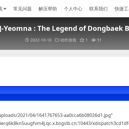
戏
常见问题
解压帮助
个人中心
联系我们
快捷工
Yeomna : The Legend of Dongbaek B
2022-10-10
动作游戏
1
51
/uploads/2021/04/1641767653-aa0cca6b08026d1.jpg”
4erq6k8kn5uugfvm4j.qc.x.bsgslb.cn:10443/xdispatch3cd1d