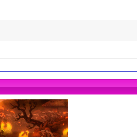
00
间
mmended
mmended