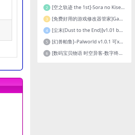
[空之轨迹 the 1st]-Sora no Kiseki the 1st-更新至v1.06.4-全DLC
2
[免费好用的游戏修改器管家]Game Cheats Manager
3
[尘末(Dust to the End)]v1.01 build9321107
4
[幻兽帕鲁]–Palworld v1.0.1 可xbox联机
5
[数码宝贝物语 时空异客-数字终极版]- Digimon Story Time Stranger-Build.23514637
6