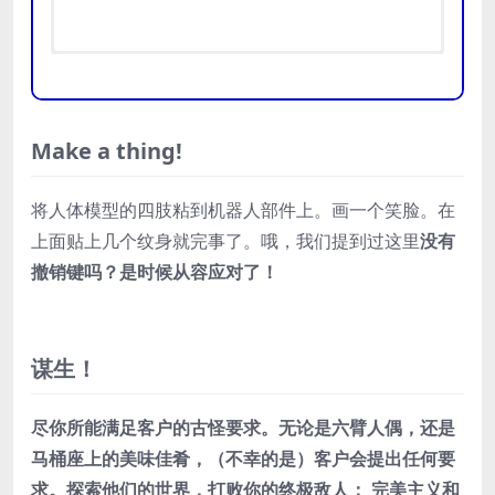
需要 64 位处理器和操作系统
需要 64 位处理器和操作系统
操作系统:
操作系统:
WIN7-64 bit
Win7-64 bit
Make a thing!
处理器:
处理器:
Intel i3-2100 / AMD A8-
Intel i5-650 / AMD A10-
推荐
5600k
5800K
最低
将人体模型的四肢粘到机器人部件上。画一个笑脸。在
配置
内存:
显卡:
4 GB RAM
Nvidia GeForce GTX 650 /
配置
上面贴上几个纹身就完事了。哦，我们提到过这里
没有
显卡:
Radeon HD 7510
GeForce GTX 630 / Radeon
HD 6570
声卡:
DirectX Compatible Sound
撤销键吗？是时候从容应对了！
DirectX 版本:
Card
11
存储空间:
需要 8 GB 可用空间
谋生！
尽你所能满足客户的古怪要求。无论是六臂人偶，还是
马桶座上的美味佳肴，（不幸的是）客户会提出任何要
求。探索他们的世界，打败你的终极敌人： 完美主义和