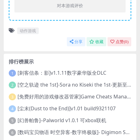
对本游戏评价
动作游戏
分享
收藏
点赞(
0
)
排行榜展示
[刺客信条：影]v1.1.11数字豪华版全DLC
1
[空之轨迹 the 1st]-Sora no Kiseki the 1st-更新至v1.06.4-全DLC
2
[免费好用的游戏修改器管家]Game Cheats Manager
3
[尘末(Dust to the End)]v1.01 build9321107
4
[幻兽帕鲁]–Palworld v1.0.1 可xbox联机
5
[数码宝贝物语 时空异客-数字终极版]- Digimon Story Time Stranger-Build.23514637
6