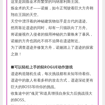
这里是因炼金术而繁荣的玛纳塞利斯王国。
炼金术的天才——诺娅，如今正驾驶着巨大方舟翱
翔在王国的天空。
天空中漂浮着的神秘建筑物似乎是古代的遗迹。
然而靠近遗迹的同时，却有一只猫跃向了方舟。
将诺娅视作入侵者的猫用神秘的力量唤来了暴风，
诺娅的方舟也因此不得不迫降在遗迹附近。
为了调查遗迹并修复方舟，诺娅踏上了遗迹的探索
之旅！
■可以轻松上手的轻ROGUE动作游戏
遗迹构造随机生成，每次挑战都有未知等待着你。
遗迹中的敌人有着多样的攻击方式，遗迹深处更有
巨大的BOSS等待你的挑战。
收集途中的“魂灵”和道具增强自身实力后挑战强大
的BOSS。