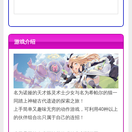
推荐
需要 64 位处理器和操作系统
需要 64 位处理器和操作系统
配置
操作系统:
Windows8.1/10
游戏介绍
处理器:
Intel Core i5-7500
最低
内存:
6 GB RAM
配置
显卡:
NVIDIA GTX 750 Ti
DirectX 版本:
11
存储空间:
需要 7 GB 可用空间
名为诺娅的天才炼灵术士少女与名为希帕尔的猫一
同踏上神秘古代遗迹的探索之旅！
上手简单又趣味无穷的动作游戏，可利用40种以上
的伙伴组合出只属于自己的连招！