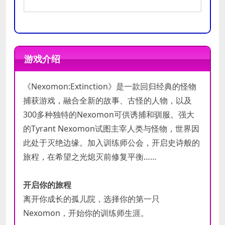
操作系统:
操作系统:
Windows XP
Windows 7+
最低
推荐
显卡:
显卡:
Open GL 3.2+ Compliant
Open GL 3.2+ Compliant
游戏介绍
配置
配置
附注事项:
附注事项:
1080p, 16:9
1080p, 16:9
recommended
recommended
《Nexomon:Extinction》是一款回归经典的怪物
捕获游戏，融合全新的故事、古怪的人物，以及
300多种独特的Nexomon可供诱捕和驯服。强大
的Tyrant Nexomon试图主宰人类与怪物，世界因
此处于灭绝边缘。加入训练师公会，开启史诗般的
旅程，在希望之光熄灭前修复平衡……
开启你的旅程
离开你成长的孤儿院，选择你的第一只
Nexomon，开始你的训练师生涯。