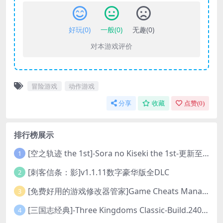
好玩(
0
)
一般(
0
)
无趣(
0
)
对本游戏评价
冒险游戏
动作游戏
分享
收藏
点赞(
0
)
排行榜展示
[空之轨迹 the 1st]-Sora no Kiseki the 1st-更新至v1.06.4-全DLC
1
[刺客信条：影]v1.1.11数字豪华版全DLC
2
[免费好用的游戏修改器管家]Game Cheats Manager
3
[三国志经典]-Three Kingdoms Classic-Build.24048091-v1.0.0+5
4