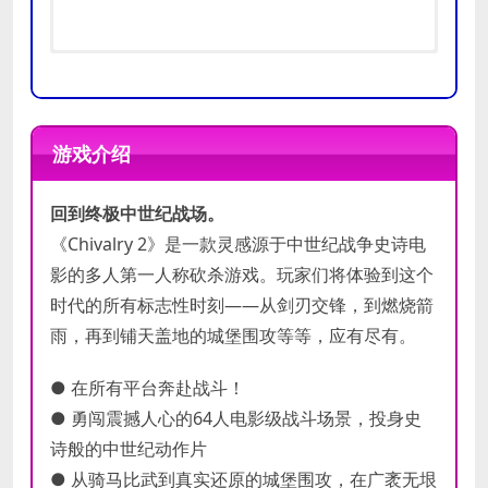
操作系统:
操作系统:
Windows 10 64-bit
Windows 10 64-bit
处理器:
处理器:
Intel i3-4370
Intel i7 6700 or AMD
游戏介绍
内存:
Ryzen 5 3500x
8 GB RAM
最低
推荐
显卡:
内存:
Nvidia GeForce GTX 660 or
16 GB RAM
配置
回到终极中世纪战场。
配置
AMD Radeon HD 7870 2 GB
显卡:
Nvidia GTX 1070 or AMD RX
DirectX 版本:
Vega-56
10
《Chivalry 2》是一款灵感源于中世纪战争史诗电
存储空间:
DirectX 版本:
需要 35 GB 可用空间
10
影的多人第一人称砍杀游戏。玩家们将体验到这个
存储空间:
需要 35 GB 可用空间
时代的所有标志性时刻——从剑刃交锋，到燃烧箭
雨，再到铺天盖地的城堡围攻等等，应有尽有。
● 在所有平台奔赴战斗！
● 勇闯震撼人心的64人电影级战斗场景，投身史
诗般的中世纪动作片
● 从骑马比武到真实还原的城堡围攻，在广袤无垠