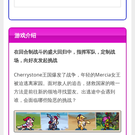
操作系统:
操作系统:
Windows 7
Windows 10 64-bit
处理器:
处理器:
Core i3 or equivalent
Core i5 or equivalent
游戏介绍
内存:
内存:
2 GB RAM
4 GB RAM
最低
推荐
显卡:
显卡:
DirectX 11 and/or OpenGL
DirectX 11 and/or OpenGL
配置
配置
在回合制战斗的盛大回归中，指挥军队，定制战
3.3 compatible video card
3.3 compatible video card
DirectX 版本:
DirectX 版本:
11
11
场，向好友发起挑战
存储空间:
存储空间:
需要 1 GB 可用空间
需要 1 GB 可用空间
Cherrystone王国爆发了战争，年轻的Mercia女王
被迫逃离家园。面对敌人的追击，拯救国家的唯一
方法是前往新的领地寻找盟友。出逃途中会遇到
谁，会面临哪些险恶的挑战？