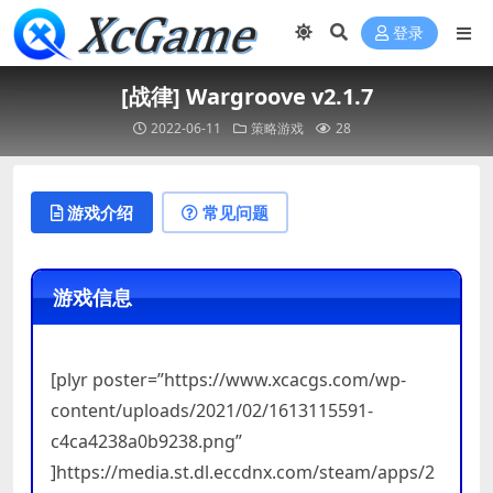
登录
[战律] Wargroove v2.1.7
2022-06-11
策略游戏
28
游戏介绍
常见问题
游戏信息
[plyr poster=”https://www.xcacgs.com/wp-
content/uploads/2021/02/1613115591-
c4ca4238a0b9238.png”
]https://media.st.dl.eccdnx.com/steam/apps/2