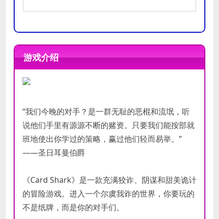
需要 64 位处理器和操作系统
需要 64 位处理器和操作系统
操作系统:
操作系统:
Windows 7
Windows 10
游戏介绍
处理器:
处理器:
Intel Core i3-530 (2*2930)
AMD A10-5800K APU (4 *
/ AMD A8-3850 (4 * 2900) or
3800) / Intel Core i5-760 (4 * 2800)
equivalent
or equivalent
最低
推荐
内存:
内存:
4 GB RAM
8 GB RAM
配置
配置
显卡:
显卡:
Intel HD Graphics / Radeon
Radeon HD 7750 (1024
“我们今晚的对手？是一群无耻的恶棍和流氓，听
HD 6550D or equivalent
VRAM) / GeForce GTX 550 Ti (3072
说他们手里有源源不断的赌资。只要我们能按部就
存储空间:
VRAM) or equivalent
需要 2 GB 可用空间
班地使出你学过的策略，赢过他们轻而易举。”
附注事项:
存储空间:
Controller
需要 2 GB 可用空间
——圣日耳曼伯爵
Recommended
附注事项:
Controller
Recommended
《Card Shark》是一款充满狡诈、阴谋和甜美诡计
的冒险游戏。进入一个尔虞我诈的世界，你要玩的
不是纸牌，而是你的对手们。