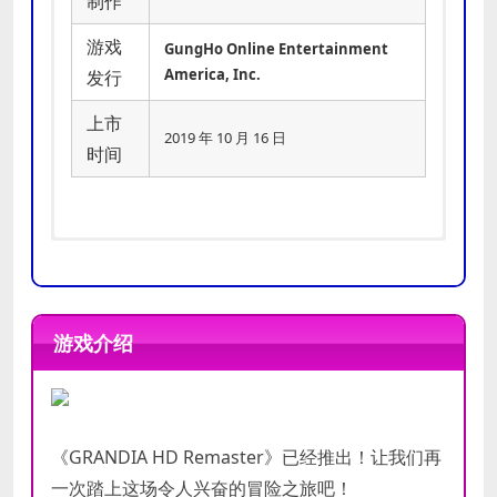
制作
游戏
GungHo Online Entertainment
America, Inc.
发行
上市
2019 年 10 月 16 日
时间
操作系统:
操作系统:
Windows 7 (64-bit
Windows 10 (64-bit
Version)
Version)
游戏介绍
最低
推荐
处理器:
处理器:
Intel Core2 Duo E8400
Intel Pentium G4500
配置
配置
内存:
内存:
4 GB RAM
4 GB RAM
显卡:
显卡:
Nvidia GeForce GT 620
Nvidia GeForce 8800 GT
存储空间:
存储空间:
需要 6 GB 可用空间
需要 6 GB 可用空间
《GRANDIA HD Remaster》已经推出！让我们再
一次踏上这场令人兴奋的冒险之旅吧！