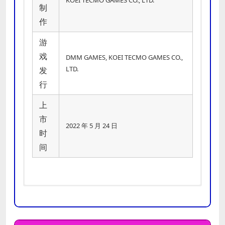
制
作
游
戏
DMM GAMES, KOEI TECMO GAMES CO.,
LTD.
发
行
上
市
2022 年 5 月 24 日
时
间
需要 64 位处理器和操作系统
需要 64 位处理器和操作系统