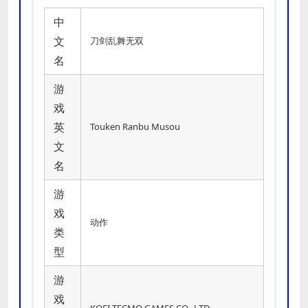
中
文
刀剑乱舞无双
名
游
戏
英
Touken Ranbu Musou
文
名
游
戏
动作
类
型
游
戏
KOEI TECMO GAMES CO., LTD.