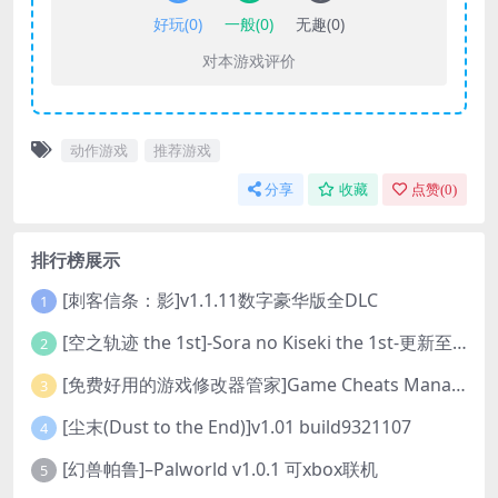
好玩(
0
)
一般(
0
)
无趣(
0
)
对本游戏评价
动作游戏
推荐游戏
分享
收藏
点赞(
0
)
排行榜展示
[刺客信条：影]v1.1.11数字豪华版全DLC
1
[空之轨迹 the 1st]-Sora no Kiseki the 1st-更新至v1.06.4-全DLC
2
[免费好用的游戏修改器管家]Game Cheats Manager
3
[尘末(Dust to the End)]v1.01 build9321107
4
[幻兽帕鲁]–Palworld v1.0.1 可xbox联机
5