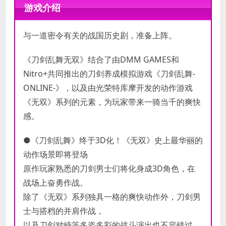
操作系统:
操作系统:
Windows 10 64bit
Windows 10 64bit
游戏介绍
处理器:
处理器:
Intel Core i5-4460
Intel Core i7-4770 / AMD
内存:
Ryzen 5 1600
6 GB RAM
与一道密令有关的战国历史剧，准备上阵。
显卡:
内存:
NVIDIA GeForce GTX 660 /
8 GB RAM
最低
AMD Radeon R7 370
显卡:
NVIDIA GeForce GTX 1060 /
推荐
《刀剑乱舞无双》结合了由DMM GAMES和
配置
DirectX 版本:
AMD Radeon RX 480
11
配置
网络:
DirectX 版本:
宽带互联网连接
11
Nitro+共同推出的刀剑养成模拟游戏《刀剑乱舞-
存储空间:
网络:
宽带互联网连接
需要 25 GB 可用空间
ONLINE-》，以及由光荣特库摩开发的动作游戏
声卡:
存储空间:
16 bit stereo, 48KHz WAVE
需要 25 GB 可用空间
《无双》系列的元素，为玩家带来一骑当千的爽快
file can be played & DirectX 9.0c
声卡:
16 bit stereo, 48KHz WAVE
感。
or above
file can be played & DirectX 9.0c
or above
●《刀剑乱舞》终于3D化！《无双》史上最华丽的
动作场景即将登场
原作玩家熟悉的刀剑男士们将化身成3D角色，在
战场上奋勇作战。
除了《无双》系列独具一格的爽快动作外，刀剑男
士与搭档的并肩作战，
以及刀剑对峙等多姿多彩的战斗演出也不容错过