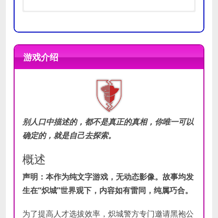
操作系统:
操作系统:
Windows 7/8/10
Windows 7/8/10
处理器:
处理器:
Intel(R) Core(TM) i3-3220
Intel(R) Core(TM) i5-3470
游戏介绍
内存:
内存:
2 GB RAM
4 GB RAM
最低
推荐
显卡:
显卡:
NVIDIA GeForce GT 610
NVIDIA GeForce GT 630
配置
配置
DirectX 版本:
DirectX 版本:
9.0
9.0
存储空间:
存储空间:
需要 2 GB 可用空间
需要 4 GB 可用空间
声卡:
声卡:
100% DirectX 9.0c
100% DirectX 9.0c
compatible sound card
compatible sound card
别人口中描述的，都不是真正的真相，你唯一可以
确定的，就是自己去探索。
概述
声明：本作为纯文字游戏，无动态影像。故事均发
生在“炽城”世界观下，内容如有雷同，纯属巧合。
为了提高人才选拔效率，炽城警方专门邀请黑袍公