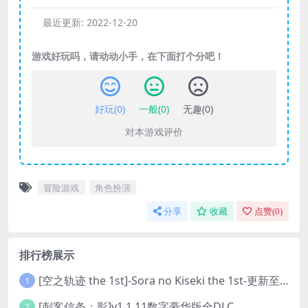
最近更新:
2022-12-20
游戏好玩吗，请动动小手，在下面打个分吧！
好玩(
0
)
一般(
0
)
无趣(
0
)
对本游戏评价
冒险游戏
角色扮演
分享
收藏
点赞(
0
)
排行榜展示
[空之轨迹 the 1st]-Sora no Kiseki the 1st-更新至v1.06.4-全DLC
1
[刺客信条：影]v1.1.11数字豪华版全DLC
2