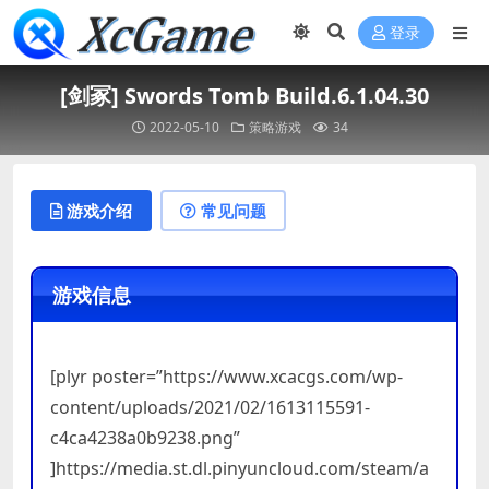
登录
[剑冢] Swords Tomb Build.6.1.04.30
2022-05-10
策略游戏
34
游戏介绍
常见问题
游戏信息
[plyr poster=”https://www.xcacgs.com/wp-
content/uploads/2021/02/1613115591-
c4ca4238a0b9238.png”
]https://media.st.dl.pinyuncloud.com/steam/a