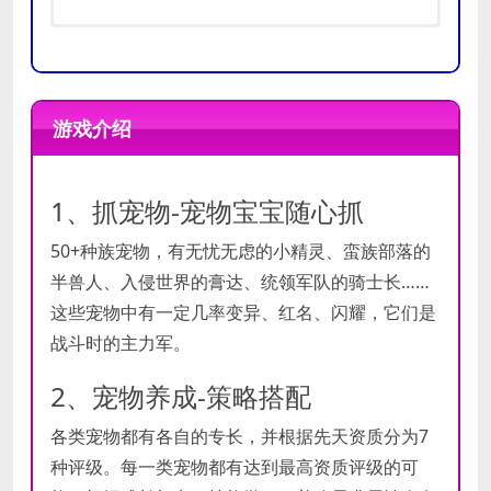
需要 64 位处理器和操作系统
需要 64 位处理器和操作系统
操作系统:
操作系统:
windows 7
windows 10
游戏介绍
处理器:
处理器:
正常处理器
i5
最低
推荐
内存:
内存:
120 MB RAM
120 MB RAM
配置
配置
显卡:
显卡:
可有可无
都可以
1、抓宠物-宠物宝宝随心抓
存储空间:
存储空间:
需要 514 MB 可用空间
需要 514 MB 可用空间
声卡:
声卡:
可有可无
都可以
50+种族宠物，有无忧无虑的小精灵、蛮族部落的
附注事项:
附注事项:
N/A
N/A
半兽人、入侵世界的膏达、统领军队的骑士长……
这些宠物中有一定几率变异、红名、闪耀，它们是
战斗时的主力军。
2、宠物养成-策略搭配
各类宠物都有各自的专长，并根据先天资质分为7
种评级。每一类宠物都有达到最高资质评级的可