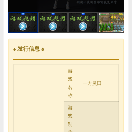
发行信息 ♠
♠
游
戏
一方灵田
名
称
游
戏
别