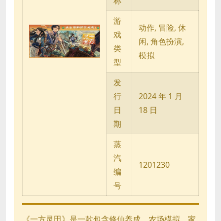
称
游
动作, 冒险, 休
戏
闲, 角色扮演,
类
模拟
型
发
行
2024 年 1 月
日
18 日
期
蒸
汽
1201230
编
号
《一方灵田》是一款包含修仙养成、农场模拟、家