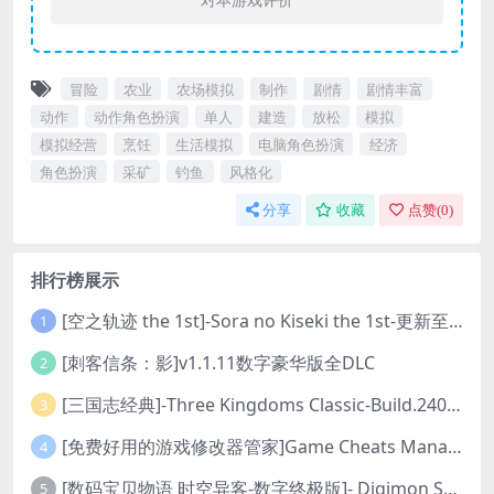
冒险
农业
农场模拟
制作
剧情
剧情丰富
动作
动作角色扮演
单人
建造
放松
模拟
模拟经营
烹饪
生活模拟
电脑角色扮演
经济
角色扮演
采矿
钓鱼
风格化
分享
收藏
点赞(
0
)
排行榜展示
[空之轨迹 the 1st]-Sora no Kiseki the 1st-更新至v1.06.4-全DLC
1
[刺客信条：影]v1.1.11数字豪华版全DLC
2
[三国志经典]-Three Kingdoms Classic-Build.24048091-v1.0.0+5
3
[免费好用的游戏修改器管家]Game Cheats Manager
4
[数码宝贝物语 时空异客-数字终极版]- Digimon Story Time Stranger-Build.23514637
5