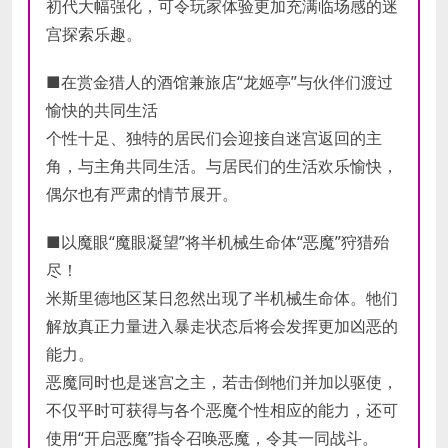
初代大幅强化，可令玩家体验更加充满临场感的迷
宫探索乐趣。
■在赏金猎人的酒馆兼旅店“龙姬亭”与伙伴们渡过
愉快的共同生活
个性十足、独特的居民们会迎接自迷宫返回的主
角，与主角共同生活。与居民们的生活欢乐愉快，
偶尔也有严肃的情节展开。
■以魔眼“魔眼凝望”将半机械生命体“恶魔”狩猎殆
尽！
米斯里德地区某日忽然出现了半机械生命体。牠们
解放真正力量进入暴走状态后将会发挥更加凶恶的
能力。
恶魔同时也是迷宫之主，若击倒牠们并加以驱使，
不仅平时可获得与各个恶魔个性相应的能力，还可
使用“开启恶魔”指令召唤恶魔，令其一同战斗。