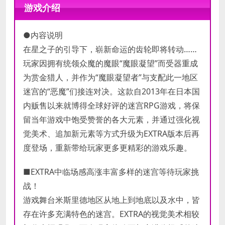
操作系统:
操作系统:
Windows 10
Windows 10
游戏介绍
处理器:
处理器:
Core i5-2510E 3.1GHz
Core i5-7300U 3.5GHz
最低
推荐
内存:
内存:
4 GB RAM
6 GB RAM
●内容说明
配置
配置
显卡:
显卡:
GeForce GTX 660
GeForce GTX 960
DirectX 版本:
DirectX 版本:
11
11
在星之子的引导下，崭新命运的齿轮即将转动……
存储空间:
存储空间:
需要 6 GB 可用空间
需要 10 GB 可用空间
玩家因拥有统领众魔的魔眼“魔眼凝望”而受器重成
声卡:
声卡:
Onboard
Onboard
为赏金猎人，并作为“魔眼凝望者”与支配此一地区
迷宫的“恶魔”们接连对决。这款自2013年在日本国
内贩售以来就博得全球好评的迷宫RPG游戏，将保
留当年游戏中饱受赞誉的各大元素，并通过强化视
觉美术、追加新元素等方式升级为EXTRA版本后再
度登场，重新带给玩家更多更精彩的游戏乐趣。
■EXTRA中临场感高涨丰富多样的迷宫等待玩家挑
战！
游戏舞台米斯里德地区从地上到地底以及水中，皆
存在许多充满特色的迷宫。EXTRA的视觉美术相较