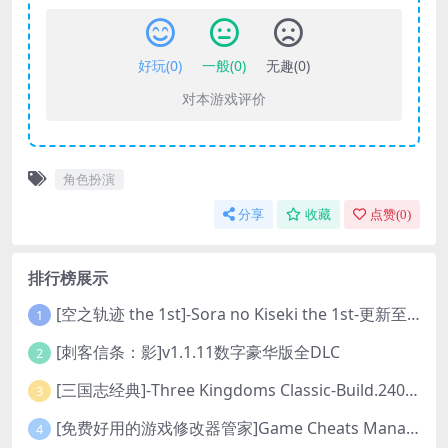
好玩(
0
)
一般(
0
)
无趣(
0
)
对本游戏评价
角色扮演
分享
收藏
点赞(
0
)
排行榜展示
[空之轨迹 the 1st]-Sora no Kiseki the 1st-更新至v1.06.4-全DLC
1
[刺客信条：影]v1.1.11数字豪华版全DLC
2
[三国志经典]-Three Kingdoms Classic-Build.24048091-v1.0.0+5
3
[免费好用的游戏修改器管家]Game Cheats Manager
4