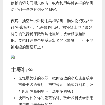
信赖的切肉刀迎头攻击，或者利用各种各样的陷阱
给他们一些更有创意的归宿。
夜晚
，抽空升级厨房用具和陷阱、购买物资以及烹
饪“秘密酱料”。也许警察已经开始怀疑上你？最好
将你的飞行餐厅搬到其他星球，或者稍微贿赂一
把。要想打造整个星系最出名的汉堡餐厅，可不能
被难缠的警察盯上！
主要特色
烹饪最美味的汉堡，把你破败的小吃店变成宇
宙最出名的餐厅。声望越高，顾客就越多，还
可以前往新的星球，赚更多的钱！
使用各种各样的隐藏陷阱、致命酱料或者惯用
的切肉刀来杀死顾客！