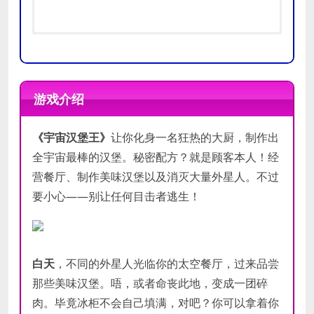
操作系统:
操作系统:
Windows 10 or 11 64bit
Windows 10 or 11 64bit
处理器:
处理器:
Intel® Core™ i5-6xxx,
Intel® Core™ i7-6xxx,
游戏介绍
AMD FX™-6300
AMD FX™-8350, or better
内存:
内存:
8 GB RAM
16 GB RAM
《宇宙汉堡王》
让你化身一名狂热的大厨，制作出
显卡:
显卡:
NVIDIA® GeForce® GTX 750
NVIDIA® GeForce® GTX
最低
or AMD Radeon™ R7 265
970, AMD Radeon™ RX 480 with
全宇宙最棒的汉堡。秘密配方？就是顾客本人！经
推荐
配置
DirectX 版本:
8GB VRAM
11
营餐厅、制作美味汉堡以及消灭大量外星人。不过
配置
存储空间:
DirectX 版本:
需要 3 GB 可用空间
11
要小心——别让任何目击者逃生！
声卡:
存储空间:
DirectX compatible
需要 3 GB 可用空间
附注事项:
声卡:
DirectX compatible
Requires a 64-bit
processor and operating system.
附注事项:
Requires a 64-bit
Optimized for 16:9 aspect ratios.
processor and operating system.
白天
，不同的外星人光临你的太空餐厅，过来品尝
Optimized for 16:9 aspect ratios.
那些美味汉堡。唔，或者命丧此地，变成一团碎
肉。毕竟冰柜不会自己填满，对吧？你可以拿着你