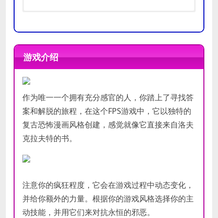
需要 64 位处理器和操作系统
需要 64 位处理器和操作系统
操作系统:
操作系统:
Windows 7/8/8.1/10
Windows 10
游戏介绍
处理器:
处理器:
Intel Core i5, AMD Ryzen
Intel Core i5, AMD Ryzen
推荐
最低
or equivalent
or equivalent
配置
配置
内存:
内存:
8 GB RAM
16 GB RAM
显卡:
显卡:
NVIDIA GeForce GTX 950
NVIDIA GeForce GTX 1050ti
作为唯一一个拥有充分感官的人，你踏上了寻找答
DirectX 版本:
存储空间:
需要 4 GB 可用空间
9.0c
案和解脱的旅程，在这个FPS游戏中，它以独特的
存储空间:
需要 4 GB 可用空间
复古恐怖漫画风格创建，感觉就像它直接来自洛夫
克拉夫特的书。
注意你的疯狂程度，它会在游戏过程中动态变化，
并给你额外的力量。根据你的游戏风格选择你的主
动技能，并用它们来对抗永恒的邪恶。