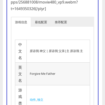
pps/256881008/movie480_vp9.webm?
t=1649350326[/plyr]
游戏信息
最低配置
推荐配置
中
文
原谅我 神父 | 原谅我 父亲|主 原谅我 主
名
英
文
Forgive Me Father
名
游
戏
动作
,
独立
类