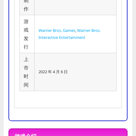
制
作
游
戏
Warner Bros. Games
,
Warner Bros.
Interactive Entertainment
发
行
上
市
2022 年 4 月 6 日
时
间
需要 64 位处理器和操作系统
需要 64 位处理器和操作系统
操作系统:
操作系统:
Windows 10 64-bit
Windows 10 64-bit