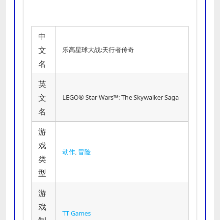
中
文
乐高星球大战:天行者传奇
名
英
文
LEGO® Star Wars™: The Skywalker Saga
名
游
戏
动作
,
冒险
类
型
游
戏
TT Games