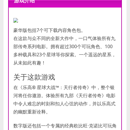
游戏介绍
处理器:
处理器:
Intel Core i5-2400 or AMD
Intel Core i5-6600 or AMD
Ryzen 3 1200
Ryzen 3 3100
最低
推荐
内存:
内存:
8 GB RAM
8 GB RAM
配置
配置
显卡:
显卡:
GeForce GTX 750 Ti or
GeForce GTX 780 or Radeon
豪华版包括7个可下载内容角色包。
Radeon HD 7850
R9 290
DirectX 版本:
DirectX 版本:
11
11
在这款与众不同的全新大作中，一口气体验所有九
存储空间:
存储空间:
需要 40 GB 可用空间
需要 40 GB 可用空间
部传奇系列电影。拥有超过300个可玩角色、100
多种载具和23个星球等你探索。一个遥远的星系，
从未如此有趣！
关于这款游戏
在《乐高® 星球大战™：天行者传奇》中，整个银
河将任你遨游。体验所有九部《天行者传奇》电影
中令人难忘的时刻和扣人心弦的动作，并以乐高式
的幽默重新诠释。
数字版还包括一个专属的经典欧比旺·克诺比可玩角