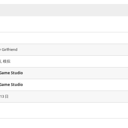
 Girlfriend
, 模拟
Game Studio
Game Studio
 13 日