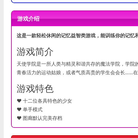
推荐配置
需要 64 位处理器和操作系统
需要 64 位处理器和操作系统
操作系统:
Windows 7/8/8.1/1
游戏介绍
最低配置
处理器:
2.0 GHz Dual core
显卡:
Graphics card supportin
这是一款轻松休闲的记忆益智类游戏，能训练你的记忆
声卡:
Any
游戏简介
天使学院是一所人类与精灵和谐共存的魔法学院，学院
青春活力的运动姑娘，或者气质高贵的学生会会长……
游戏特色
❤ 十二位各具特色的少女
❤ 单手模式
❤ 图廊默认完美存档