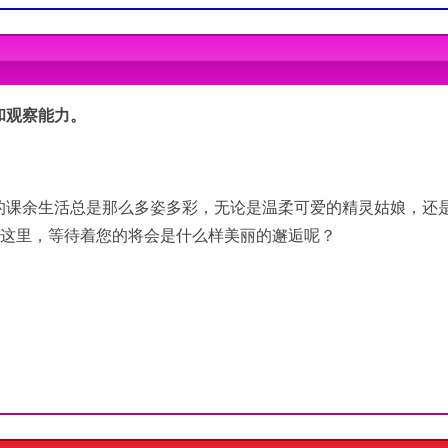
0 x86/x64
g DirectX 9.0c
和观察能力。
的课余生活总是那么多姿多彩，无论是温柔可爱的精灵姑娘，还
在这里，等待着您的将会是什么样美丽的邂逅呢？