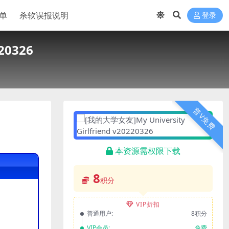
单
杀软误报说明
登录
20326
普V免费
本资源需权限下载
8
积分
VIP折扣
普通用户:
8积分
VIP会员:
免费