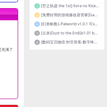
[空之轨迹 the 1st]-Sora no Kiseki the 1st-更新至v1.06.4-全DLC
2
[免费好用的游戏修改器管家]Game Cheats Manager
3
[幻兽帕鲁]–Palworld v1.0.1 可xbox联机
4
[尘末(Dust to the End)]v1.01 build9321107
5
[数码宝贝物语 时空异客-数字终极版]- Digimon Story Time Stranger-Build.23514637
6
是充满了