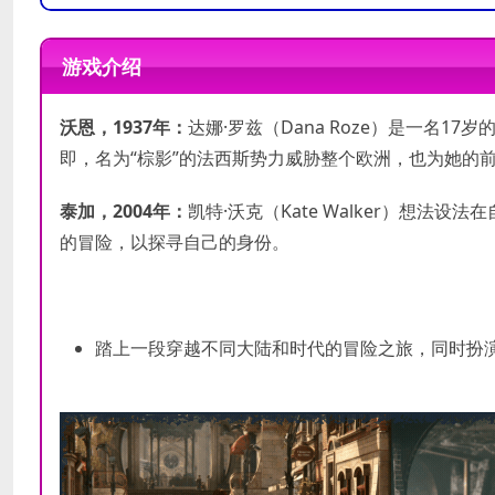
需要 64 位处理器和操作系统
需要 64 位处理器和操作系统
操作系统:
操作系统:
Windows 7 or high
Windows 10
游戏介绍
处理器:
处理器:
i5 6600
i7 8700 or higher
最低配置
内存:
内存:
8 GB RAM
16 GB RAM
推荐配置
沃恩，1937年：
达娜·罗兹（Dana Roze）是一名
显卡:
显卡:
Nvidia GTX 750 Ti or A
Nvidia RTX 2070 or A
DirectX 版本:
DirectX 版本:
11
12
即，名为“棕影”的法西斯势力威胁整个欧洲，也为她的
存储空间:
存储空间:
需要 22 GB 可用空
需要 22 GB 可用空
附注事项:
SSD recommande
泰加，2004年：
凯特·沃克（Kate Walker）想
的冒险，以探寻自己的身份。
踏上一段穿越不同大陆和时代的冒险之旅，同时扮演