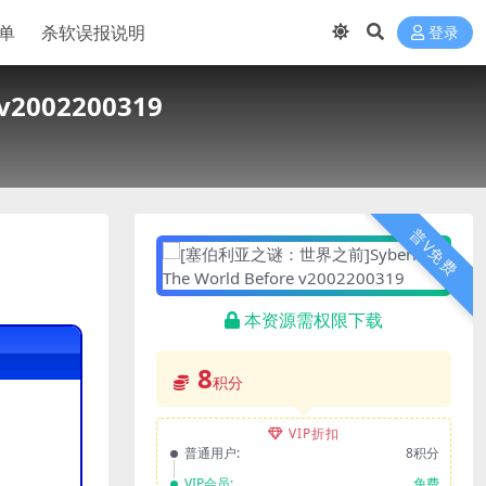
单
杀软误报说明
登录
v2002200319
普V免费
本资源需权限下载
8
积分
VIP折扣
普通用户:
8积分
VIP会员:
免费