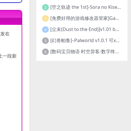
[空之轨迹 the 1st]-Sora no Kiseki the 1st-更新至v1.06.4-全DLC
2
[免费好用的游戏修改器管家]Game Cheats Manager
3
[尘末(Dust to the End)]v1.01 build9321107
4
爆发在
[幻兽帕鲁]–Palworld v1.0.1 可xbox联机
5
[数码宝贝物语 时空异客-数字终极版]- Digimon Story Time Stranger-Build.23514637
6
踏上一段新