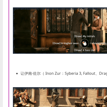
让伊南·佐尔（ Inon Zur：Syberia 3, Fallout