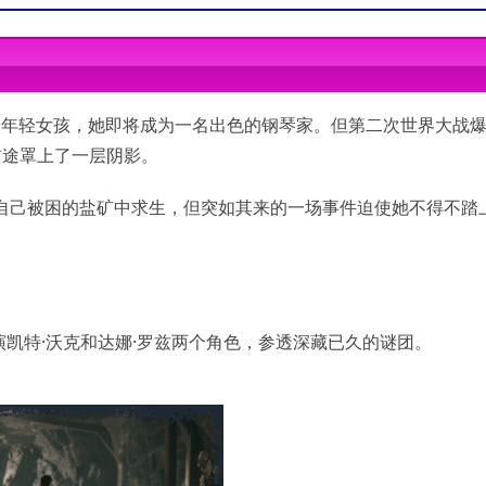
er
17岁的年轻女孩，她即将成为一名出色的钢琴家。但第二次世界大战
MD Radeon HD 7850 / R7 260X
MD Radeon RX 6600 XT
前途罩上了一层阴影。
间
间
d
法设法在自己被困的盐矿中求生，但突如其来的一场事件迫使她不得不
凯特·沃克和达娜·罗兹两个角色，参透深藏已久的谜团。