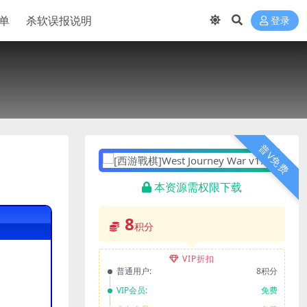
单
杀软误报说明
登录
普V免费
本资源需权限下载
8
积分
VIP折扣
普通用户:
8积分
VIP会员:
免费