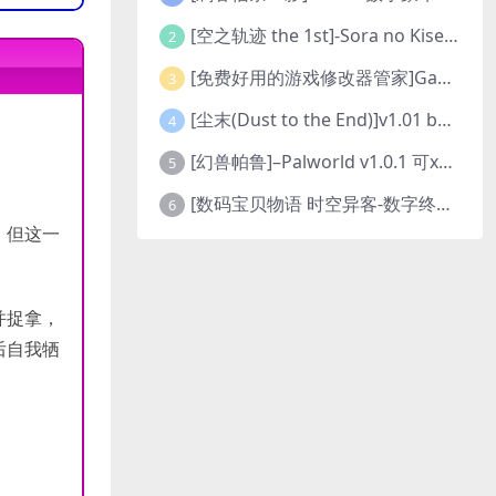
[空之轨迹 the 1st]-Sora no Kiseki the 1st-更新至v1.06.4-全DLC
2
[免费好用的游戏修改器管家]Game Cheats Manager
3
[尘末(Dust to the End)]v1.01 build9321107
4
[幻兽帕鲁]–Palworld v1.0.1 可xbox联机
5
[数码宝贝物语 时空异客-数字终极版]- Digimon Story Time Stranger-Build.23514637
6
。但这一
并捉拿，
后自我牺