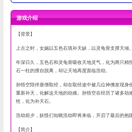
需要 64 位处理器和操作系统
需要 64 位处理器和操作系统
操作系统:
操作系统:
Windows XP, Windo
Windows XP, Windo
游戏介绍
处理器:
处理器:
1.5 GHz
2 GHz
内存:
内存:
512 MB RAM
1 GB RAM
推荐配置
【背景】
最低配置
显卡:
显卡:
128 MB VRAM
256 MB VRAM
DirectX 版本:
DirectX 版本:
9.0
9.0
上古之时，女娲以五色石填补天缺，以灵龟骨支撑天倾
网络:
网络:
宽带互联网连接
宽带互联网连接
存储空间:
存储空间:
需要 1 GB 可用空间
需要 1 GB 可用空
声卡:
年深日久，五色石和灵龟骨吸收天地灵气，化为两只精
石一柱的擅自脱离，却让天地再度面临浩劫。
孙悟空陪伴唐僧取经，却在取经途中被几位神佛发现身
重新补天，化解这天地的劫难。孙悟空在经历了诸多劫
牲，化为补天石。
浩劫前夕，妖怪们知晓浩劫即将来临，开启了最后的抱
【简介】