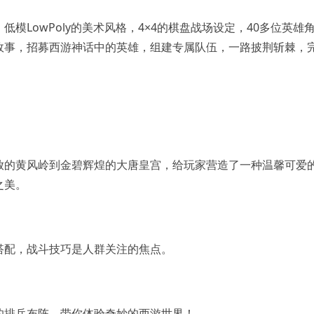
模LowPoly的美术风格，4×4的棋盘战场设定，40多位英雄
故事，招募西游神话中的英雄，组建专属队伍，一路披荆斩棘，
放的黄风岭到金碧辉煌的大唐皇宫，给玩家营造了一种温馨可爱
之美。
搭配，战斗技巧是人群关注的焦点。
的排兵布阵，带你体验奇妙的西游世界！