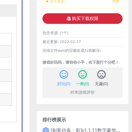
永久会员:
免费
购买下载权限
包含资源:
(1个)
最近更新:
2022-02-17
压缩文件wim的后缀改成7z再解压:
游戏好玩吗，请动动小手，在下面打个分吧！
好玩(
0
)
一般(
0
)
无趣(
0
)
对本游戏评价
排行榜展示
[刺客信条：影]v1.1.11数字豪华版全DLC
1