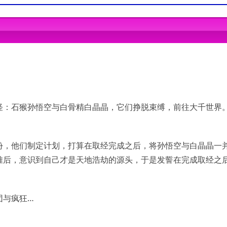
ws Vista, Windows 7, Windows 8, Windows 10
ws Vista, Windows 7, Windows 8, Windows 10
。
间
怪：石猴孙悟空与白骨精白晶晶，它们挣脱束缚，前往大千世界
份，他们制定计划，打算在取经完成之后，将孙悟空与白晶晶一
难后，意识到自己才是天地浩劫的源头，于是发誓在完成取经之
团与疯狂…