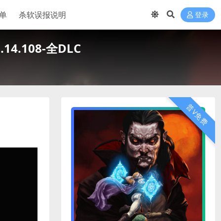
单
杀软误报说明
登录
.14.108-全DLC
普V免费