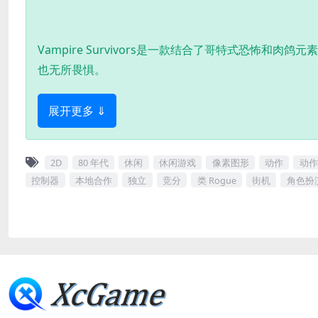
Vampire Survivors是一款结合了哥特式恐怖
也无所畏惧。
展开更多 ⇓
2D
80 年代
休闲
休闲游戏
像素图形
动作
动作
控制器
本地合作
独立
竞分
类 Rogue
街机
角色扮