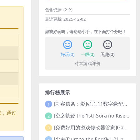
包含资源:
(2个)
最近更新:
2025-12-02
游戏好玩吗，请动动小手，在下面打个分吧！
好玩(
0
)
一般(
0
)
无趣(
0
)
对本游戏评价
排行榜展示
[刺客信条：影]v1.1.11数字豪华版全DLC
1
戏，通过
[空之轨迹 the 1st]-Sora no Kiseki the 1st-更新至v1.06.4-全DLC
2
[免费好用的游戏修改器管家]Game Cheats Manager
3
[尘末(Dust to the End)]v1.01 build9321107
4