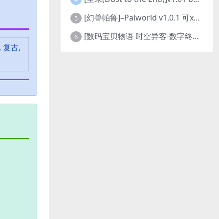
[幻兽帕鲁]–Palworld v1.0.1 可xbox联机
5
[数码宝贝物语 时空异客-数字终极版]- Digimon Story Time Stranger-Build.23514637
6
, 复古,