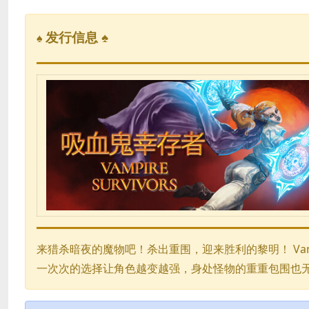
发行信息 ♠
♠
来猎杀暗夜的魔物吧！杀出重围，迎来胜利的黎明！ Vamp
一次次的选择让角色越变越强，身处怪物的重重包围也