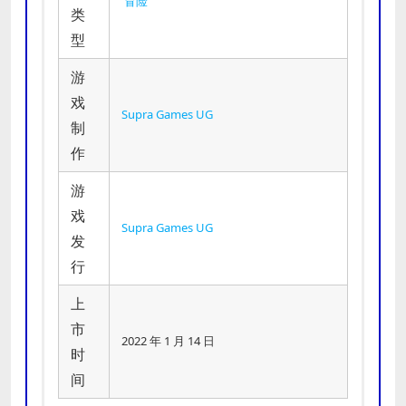
冒险
类
型
游
戏
Supra Games UG
制
作
游
戏
Supra Games UG
发
行
上
市
2022 年 1 月 14 日
时
间