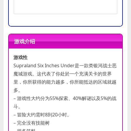
需要 64 位处理器和操作系统
需要 64 位处理器和操作系统
操作系统:
操作系统:
Windows 7
Windows 10
游戏介绍
处理器:
处理器:
Intel Core2Duo 2.66GHz
Intel Core i5 6600 or AMD
最低
内存:
Ryzen 1600x
8 GB RAM
配置
游戏性
显卡:
内存:
GTX 780
8 GB RAM
推荐
DirectX 版本:
显卡:
NVIDIA Geforce GTX 1060, 3
11
Supraland Six Inches Under是一款类银河战士恶
配置
存储空间:
GB (Legacy: NVIDIA Geforce GTX
需要 6 GB 可用空间
魔城游戏。这代表了你处於一个充满关卡的世界
780, 4GB) or AMD RX 580, 4 GB
里，你所获得的能力越多，你所能抵达的区域就越
(Legacy: AMD R9 290X, 4GB )
多。
DirectX 版本:
12
– 游戏性大约分为55%探索、40%解谜以及5%的战
存储空间:
需要 6 GB 可用空间
斗。
– 冒险大约需时8到20小时。
– 完全没有技能树
– 很多笑料