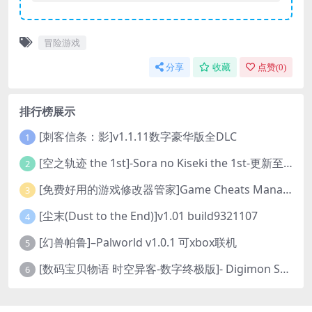
冒险游戏
分享
收藏
点赞(
0
)
排行榜展示
[刺客信条：影]v1.1.11数字豪华版全DLC
1
[空之轨迹 the 1st]-Sora no Kiseki the 1st-更新至v1.06.4-全DLC
2
[免费好用的游戏修改器管家]Game Cheats Manager
3
[尘末(Dust to the End)]v1.01 build9321107
4
[幻兽帕鲁]–Palworld v1.0.1 可xbox联机
5
[数码宝贝物语 时空异客-数字终极版]- Digimon Story Time Stranger-Build.23514637
6