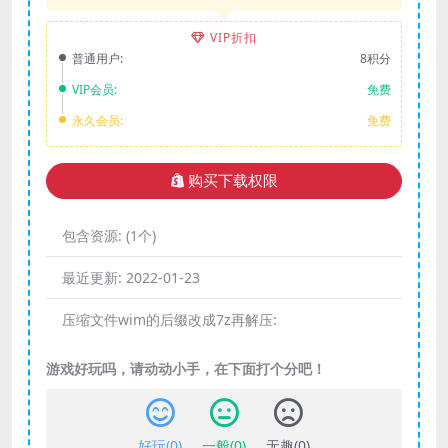
VIP折扣
普通用户:
8积分
VIP会员:
免费
永久会员:
免费
购买下载权限
包含资源:
(1个)
最近更新:
2022-01-23
压缩文件wim的后缀改成7z再解压:
游戏好玩吗，请动动小手，在下面打个分吧！
好玩(
0
)
一般(
0
)
无趣(
0
)