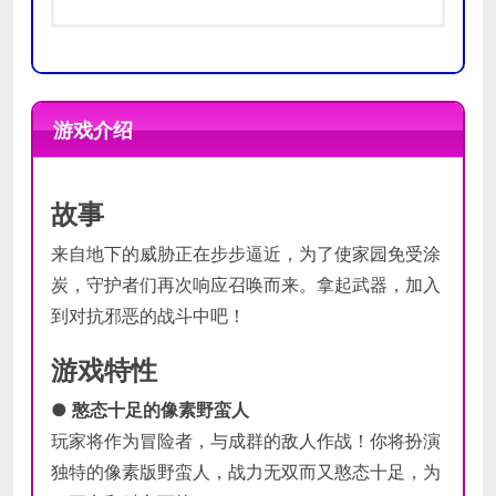
操作系统:
操作系统:
Windows 7/8/8.1/10
Windows 7/8/8.1/10
处理器:
处理器:
Intel core i3
Intel core i7
游戏介绍
最低
推荐
内存:
内存:
2 GB RAM
4 GB RAM
配置
配置
显卡:
显卡:
GTX750
GTX960
存储空间:
存储空间:
需要 2 GB 可用空间
需要 4 GB 可用空间
故事
来自地下的威胁正在步步逼近，为了使家园免受涂
炭，守护者们再次响应召唤而来。拿起武器，加入
到对抗邪恶的战斗中吧！
游戏特性
● 憨态十足的像素野蛮人
玩家将作为冒险者，与成群的敌人作战！你将扮演
独特的像素版野蛮人，战力无双而又憨态十足，为