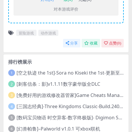
对本游戏评价
冒险游戏
动作游戏
分享
收藏
点赞(
0
)
排行榜展示
[空之轨迹 the 1st]-Sora no Kiseki the 1st-更新至v1.06.4-全DLC
1
[刺客信条：影]v1.1.11数字豪华版全DLC
2
[免费好用的游戏修改器管家]Game Cheats Manager
3
[三国志经典]-Three Kingdoms Classic-Build.24048091-v1.0.0+5
4
[数码宝贝物语 时空异客-数字终极版]- Digimon Story Time Stranger-Build.23514637
5
[幻兽帕鲁]–Palworld v1.0.1 可xbox联机
6