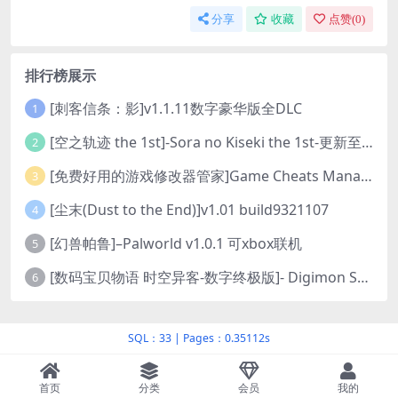
分享
收藏
点赞(
0
)
排行榜展示
[刺客信条：影]v1.1.11数字豪华版全DLC
1
[空之轨迹 the 1st]-Sora no Kiseki the 1st-更新至v1.06.4-全DLC
2
[免费好用的游戏修改器管家]Game Cheats Manager
3
[尘末(Dust to the End)]v1.01 build9321107
4
[幻兽帕鲁]–Palworld v1.0.1 可xbox联机
5
[数码宝贝物语 时空异客-数字终极版]- Digimon Story Time Stranger-Build.23514637
6
SQL：33
|
Pages：0.35112s
首页
分类
会员
我的