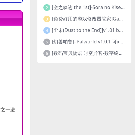
[空之轨迹 the 1st]-Sora no Kiseki the 1st-更新至v1.06.4-全DLC
2
[免费好用的游戏修改器管家]Game Cheats Manager
3
[尘末(Dust to the End)]v1.01 build9321107
4
[幻兽帕鲁]–Palworld v1.0.1 可xbox联机
5
[数码宝贝物语 时空异客-数字终极版]- Digimon Story Time Stranger-Build.23514637
6
术之一进