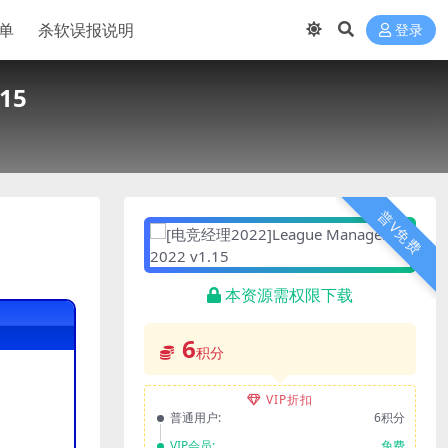
单
杀软误报说明
登录
15
普V免费
本资源需权限下载
6
积分
VIP折扣
普通用户:
6积分
VIP会员:
免费