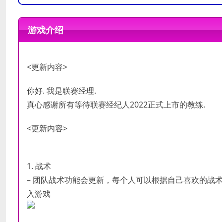
操作系统:
操作系统:
Windows 7, Window
Windows 7, Windo
处理器:
处理器:
Intel Core2 Duo E840
Intel Core2 Duo E840
游戏介绍
内存:
内存:
2 GB RAM
2 GB RAM
最低配置
推荐配置
显卡:
显卡:
3D graphics card with 
3D graphics card with
DirectX 版本:
DirectX 版本:
11
11
<更新内容>
存储空间:
存储空间:
需要 1 GB 可用空间
需要 1 GB 可用空
你好. 我是联赛经理.
真心感谢所有等待联赛经纪人2022正式上市的教练.
<更新内容>
1. 战术
– 团队战术功能会更新，每个人可以根据自己喜欢的战
入游戏