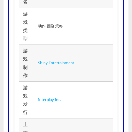
名
游
戏
动作 冒险 策略
类
型
游
戏
Shiny Entertainment
制
作
游
戏
Interplay Inc.
发
行
上