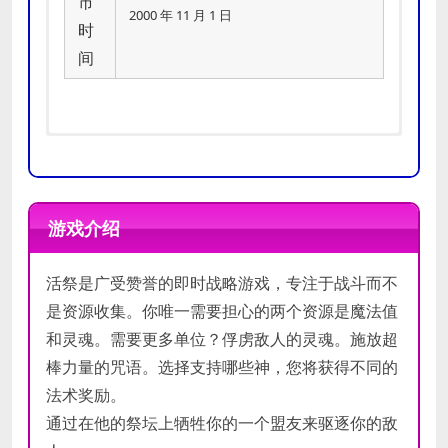
市
2000 年 11 月 1 日
时
间
OS:
OS:
Windows
Windows
Processor:
Processor:
Pentium 300Mhz
Pentium 300Mhz
游戏介绍
Memory:
Memory:
64MB
64MB
最低
推荐
Graphics:
Graphics:
DirectX
DirectX
配置
配置
活祭是广受赞誉的即时战略游戏，专注于战斗而不
DirectX®:
DirectX®:
7
7
Hard Drive:
Hard Drive:
650MB
650MB
是资源收集。你唯一需要担心的两个资源是魔法值
Sound:
Sound:
DirectSound
DirectSound
和灵魂。需要更多单位？俘虏敌人的灵魂。施放超
棒力量的咒语。选择支持哪些神，您将获得不同的
法术奖励。
通过在他的祭坛上牺牲你的一个盟友来驱逐你的敌