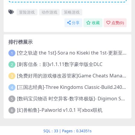
冒险游戏
动作游戏
策略游戏
分享
收藏
点赞(
0
)
排行榜展示
[空之轨迹 the 1st]-Sora no Kiseki the 1st-更新至v1.06.4-全DLC
1
[刺客信条：影]v1.1.11数字豪华版全DLC
2
[免费好用的游戏修改器管家]Game Cheats Manager
3
[三国志经典]-Three Kingdoms Classic-Build.24048091-v1.0.0+5
4
[数码宝贝物语 时空异客-数字终极版]- Digimon Story Time Stranger-Build.23514637
5
[幻兽帕鲁]–Palworld v1.0.1 可xbox联机
6
SQL：33
|
Pages：0.34351s