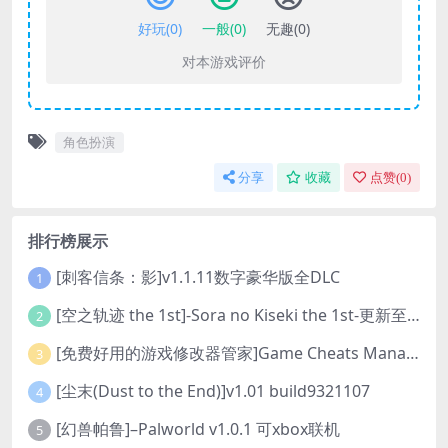
好玩(
0
)
一般(
0
)
无趣(
0
)
对本游戏评价
角色扮演
分享
收藏
点赞(
0
)
排行榜展示
[刺客信条：影]v1.1.11数字豪华版全DLC
1
[空之轨迹 the 1st]-Sora no Kiseki the 1st-更新至v1.06.4-全DLC
2
[免费好用的游戏修改器管家]Game Cheats Manager
3
[尘末(Dust to the End)]v1.01 build9321107
4
[幻兽帕鲁]–Palworld v1.0.1 可xbox联机
5