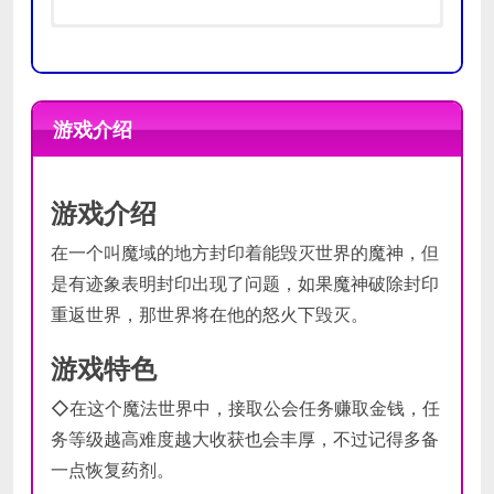
操作系统:
操作系统:
Windows® 7 SP1 / 8.1 /
Windows® 7 SP1 / 8.1 /
10 64-bit
10 64-bit
游戏介绍
处理器:
处理器:
AMD FX-4350 / Intel®
Radeon™ RX 470(4GB
Core™ i3-3210
VRAM) / NVIDIA® GeForce® GTX
最低
推荐
内存:
1060 6 GB VRAM
4 GB RAM
配置
游戏介绍
配置
显卡:
内存:
AMD Radeon™ R7 260X (2GB
6 GB RAM
VRAM) / NVIDIA® GeForce® GTX
显卡:
Radeon™ RX 470(4GB
在一个叫魔域的地方封印着能毁灭世界的魔神，但
750(2GB VRAM)
VRAM) / NVIDIA® GeForce® GTX
是有迹象表明封印出现了问题，如果魔神破除封印
存储空间:
1060 6 GB VRAM
需要 2 GB 可用空间
重返世界，那世界将在他的怒火下毁灭。
存储空间:
需要 2 GB 可用空间
游戏特色
◇在这个魔法世界中，接取公会任务赚取金钱，任
务等级越高难度越大收获也会丰厚，不过记得多备
一点恢复药剂。