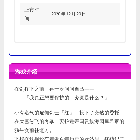
上市时
2020 年 12 月 20 日
间
推荐
操作系统:
WIN7 SP1/WIN8/WIN10
最低
配置
处理器:
1000MHz
游戏介绍
配置
内存:
2 GB RAM
在剑挥下之前，再一次问问自己——
——『我真正想要保护的，究竟是什么？』
小有名气的雇佣剑士『红』，接下了突然的委托。
在大雪纷飞的冬季，要护送帝国贵族海因里希家的
独生女前往北方。
下榻在这据说有着数百年历史的驿站里，红结识了