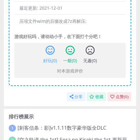
最近更新:
2021-12-01
压缩文件wim的后缀改成7z再解压:
游戏好玩吗，请动动小手，在下面打个分吧！
好玩(
0
)
一般(
0
)
无趣(
0
)
对本游戏评价
分享
收藏
点赞(
0
)
排行榜展示
[刺客信条：影]v1.1.11数字豪华版全DLC
1
[空之轨迹 the 1st]-Sora no Kiseki the 1st-更新至v1.06.4-全DLC
2