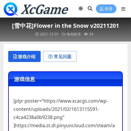
登录
[雪中花]Flower in the Snow v20211201
2021-12-01
角色扮演
34
游戏介绍
常见问题
游戏信息
[plyr poster=”https://www.xcacgs.com/wp-
content/uploads/2021/02/1613115591-
c4ca4238a0b9238.png”
]https://media.st.dl.pinyuncloud.com/steam/a