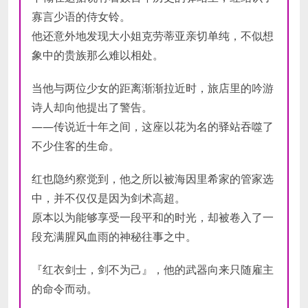
寡言少语的侍女铃。
他还意外地发现大小姐克劳蒂亚亲切单纯，不似想
象中的贵族那么难以相处。
当他与两位少女的距离渐渐拉近时，旅店里的吟游
诗人却向他提出了警告。
——传说近十年之间，这座以花为名的驿站吞噬了
不少住客的生命。
红也隐约察觉到，他之所以被海因里希家的管家选
中，并不仅仅是因为剑术高超。
原本以为能够享受一段平和的时光，却被卷入了一
段充满腥风血雨的神秘往事之中。
『红衣剑士，剑不为己』，他的武器向来只随雇主
的命令而动。