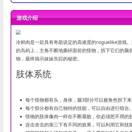
操作系统:
操作系统:
Windows 7/Window
Windows 7/Windo
处理器:
处理器:
2.00+ GHz or better
2.00+ GHz or better
游戏介绍
内存:
内存:
2 GB RAM
2 GB RAM
最低配置
推荐配置
显卡:
显卡:
Radeon HD5450 or bette
Radeon HD5450 or bett
DirectX 版本:
DirectX 版本:
9.0c
9.0c
存储空间:
存储空间:
需要 400 MB 可用
需要 400 MB 可
冷鲜肉是一款具有奇葩设定的高难度的roguelike
声卡:
声卡:
100% DirectX9.0c compa
100% DirectX9.0c comp
的岛屿上，主角不断地撕碎面前的怪物，拆下它们的脑
物，最终揭示妹妹失踪的秘密。
肢体系统
每个怪物都有头，身体，腿3部分可以被角色拆下
每个部分都有自己独特的技能，可以自由进行组合
怪物的肢体像肉一样在不断腐败，你必须把不用的
连击攻击的第三下有不同的效果，可以利用它和技