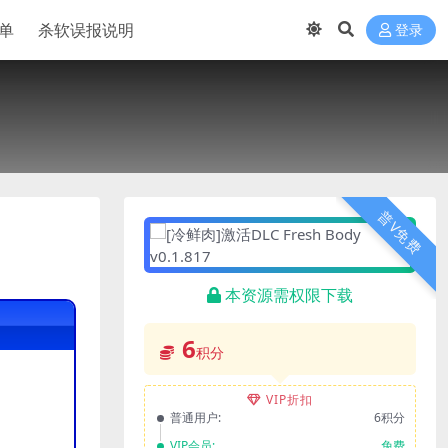
单
杀软误报说明
登录
普V免费
本资源需权限下载
6
积分
VIP折扣
普通用户:
6积分
VIP会员:
免费