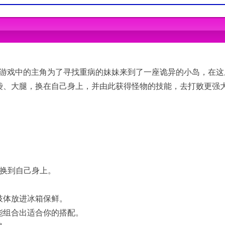
s 8/Windows 10
ws 8/Windows 10
r; 256 MB or higher
er; 256 MB or higher
空间
用空间
游戏。游戏中的主角为了寻找重病的妹妹来到了一座诡异的小岛，在
tible sound card and drivers
atible sound card and drivers
袋、大腿，换在自己身上，并由此获得怪物的技能，去打败更强
来换到自己身上。
。
肢体放进冰箱保鲜。
能组合出适合你的搭配。