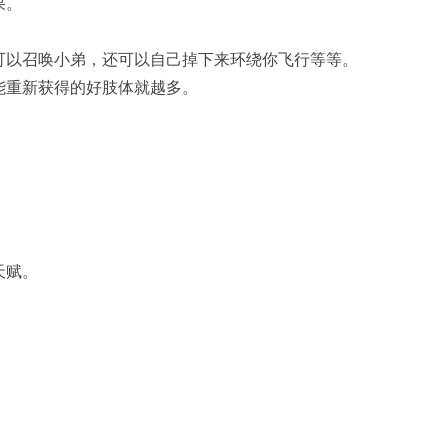
果。
可以召唤小弟，还可以自己掉下来环绕你飞行等等。
能重新获得的好肢体就越多。
天赋。
。