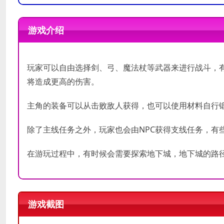
需要 64 位处理器和操作系统
需要 64 位处理器和操
操作系统:
操作系统:
Windows 7/8/8.1/10
Windows 7/8/8
游戏介绍
处理器:
处理器:
Intel® Core™ i5-4460
Intel® Core™ i
最低配置
内存:
8 GB RAM
内存:
8 GB RAM
推荐配置
显卡:
NVIDIA® GeForce® GTX
显卡:
NVIDIA® GeForc
玩家可以自由选择剑、弓、魔法杖等武器来进行战斗，
DirectX 版本:
DirectX 版本:
11
11
将造成更高的伤害。
存储空间:
存储空间:
需要 13 GB 可用空
需要 13 GB
主角的装备可以从击败敌人获得，也可以使用材料自行
除了主线任务之外，玩家也会由NPC获得支线任务，有
在游玩过程中，有时候会需要探索地下城，地下城的路
游戏截图