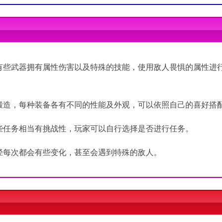
作系统
 (64 Bit)
.1/10 (64 Bit)
 3.20GHz
7 3770 3.4GHz
 560 Ti 或 AMD Radeon™ R9 270
e® GTX 1060（VRAM 3GB) 或 AMD Radeon™ RX 580 (VRAM 4GB)
有些武器拥有属性伤害以及特殊的技能，使用敌人畏惧的属性进
间
 可用空间
锻造，每种装备各有不同的性能及外观，可以依照自己的喜好搭
些任务相当有挑战性，玩家可以自行选择是否进行任务。
径每次都会有些变化，甚至会遇到特殊的敌人。