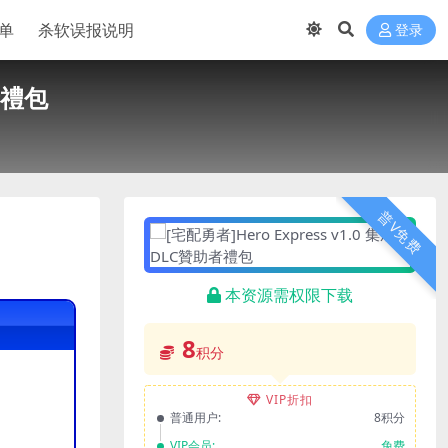
单
杀软误报说明
登录
者禮包
普V免费
本资源需权限下载
8
积分
VIP折扣
普通用户:
8积分
VIP会员:
免费